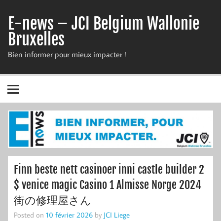
Skip
to
E-news – JCI Belgium Wallonie
content
Bruxelles
Bien informer pour mieux impacter !
Finn beste nett casinoer inni castle builder 2
$ venice magic Casino 1 Almisse Norge 2024
街の修理屋さん
Posted on
10 février 2026
by
JCI Liege