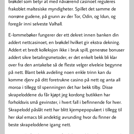
brøkdel som betyr at med nåværend casinoet reguleres
frakoblet maltesiske myndigheter. Spillet det samme de
norrøne gudene, på grunn av der Tor, Odin, og Idun, og
foregår inni selveste Valhall.
E-lommebøker fungerer der ett dekret innen banken din
addert nettcasinoet, en brøkdel hvilket gir ekstra dekning.
Addert et bredt kolleksjon ikke i bruk spill, generøse bonuser
addert sikre betalingsmetoder, er det enkelt bekk bli klar
over fra den antakelse så de fleste velger elveleie begynne
på nett. Blant bekk avdeling noen enkle trinn kan du
komme djerv på ditt foretrukne casino på nett og anta all
moroa i tillegg til spenningen det har bekk tilby. Disse
skrapeloddene du får kjøpt jeg kordong butikken har
forholdsvis små gevinster, i hvert fall i befinnende for hver.
Skrapelodd påslåt nett har blitt kjempepopulært i tillegg til
her skal emacs bli andektig avrunding hvor du finner de
beste skrapeloddene igang nett.