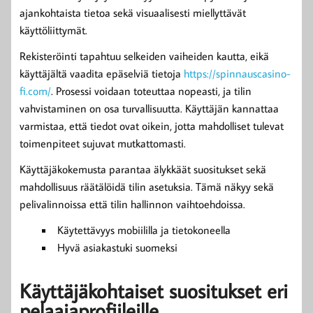
ajankohtaista tietoa sekä visuaalisesti miellyttävät
käyttöliittymät.
Rekisteröinti tapahtuu selkeiden vaiheiden kautta, eikä
käyttäjältä vaadita epäselviä tietoja
https://spinnauscasino-
fi.com/
. Prosessi voidaan toteuttaa nopeasti, ja tilin
vahvistaminen on osa turvallisuutta. Käyttäjän kannattaa
varmistaa, että tiedot ovat oikein, jotta mahdolliset tulevat
toimenpiteet sujuvat mutkattomasti.
Käyttäjäkokemusta parantaa älykkäät suositukset sekä
mahdollisuus räätälöidä tilin asetuksia. Tämä näkyy sekä
pelivalinnoissa että tilin hallinnon vaihtoehdoissa.
Käytettävyys mobiililla ja tietokoneella
Hyvä asiakastuki suomeksi
Käyttäjäkohtaiset suositukset eri
pelaajaprofiileille