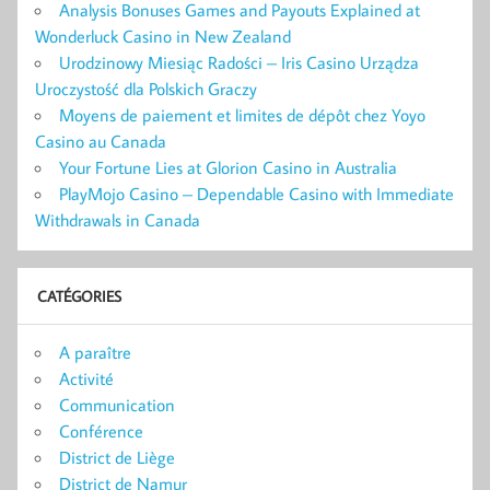
Analysis Bonuses Games and Payouts Explained at
Wonderluck Casino in New Zealand
Urodzinowy Miesiąc Radości – Iris Casino Urządza
Uroczystość dla Polskich Graczy
Moyens de paiement et limites de dépôt chez Yoyo
Casino au Canada
Your Fortune Lies at Glorion Casino in Australia
PlayMojo Casino – Dependable Casino with Immediate
Withdrawals in Canada
CATÉGORIES
A paraître
Activité
Communication
Conférence
District de Liège
District de Namur