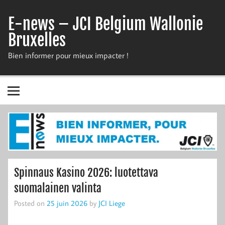
Skip
to
E-news – JCI Belgium Wallonie
content
Bruxelles
Bien informer pour mieux impacter !
Spinnaus Kasino 2026: luotettava
suomalainen valinta
Posted on
25 juin 2026
by
JCI Liege