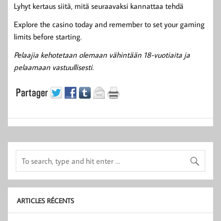
Lyhyt kertaus siitä, mitä seuraavaksi kannattaa tehdä
Explore the casino today and remember to set your gaming
limits before starting.
Pelaajia kehotetaan olemaan vähintään 18-vuotiaita ja
pelaamaan vastuullisesti.
ARTICLES RÉCENTS