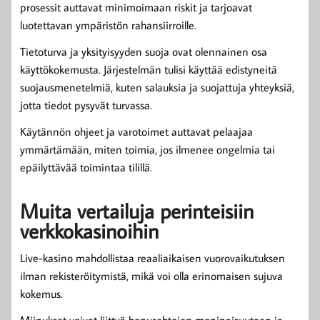
prosessit auttavat minimoimaan riskit ja tarjoavat
luotettavan ympäristön rahansiirroille.
Tietoturva ja yksityisyyden suoja ovat olennainen osa
käyttökokemusta. Järjestelmän tulisi käyttää edistyneitä
suojausmenetelmiä, kuten salauksia ja suojattuja yhteyksiä,
jotta tiedot pysyvät turvassa.
Käytännön ohjeet ja varotoimet auttavat pelaajaa
ymmärtämään, miten toimia, jos ilmenee ongelmia tai
epäilyttävää toimintaa tilillä.
Muita vertailuja perinteisiin
verkkokasinoihin
Live-kasino mahdollistaa reaaliaikaisen vuorovaikutuksen
ilman rekisteröitymistä, mikä voi olla erinomaisen sujuva
kokemus.