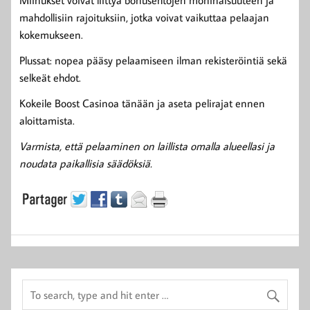
Miinukset voivat liittyä bonusehtojen moninaisuuteen ja
mahdollisiin rajoituksiin, jotka voivat vaikuttaa pelaajan
kokemukseen.
Plussat: nopea pääsy pelaamiseen ilman rekisteröintiä sekä
selkeät ehdot.
Kokeile Boost Casinoa tänään ja aseta pelirajat ennen
aloittamista.
Varmista, että pelaaminen on laillista omalla alueellasi ja
noudata paikallisia säädöksiä.