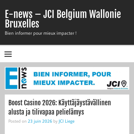
Skip
to
E-news – JCI Belgium Wallonie
content
Bruxelles
Bien informer pour mieux impacter !
Boost Casino 2026: Käyttäjäystävällinen
alusta ja tilivapaa pelielämys
Posted on
23 juin 2026
by
JCI Liege