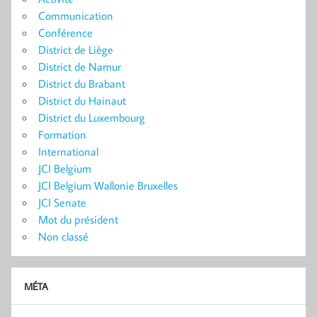
Communication
Conférence
District de Liège
District de Namur
District du Brabant
District du Hainaut
District du Luxembourg
Formation
International
JCI Belgium
JCI Belgium Wallonie Bruxelles
JCI Senate
Mot du président
Non classé
MÉTA