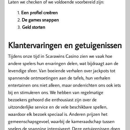
Laten we checken of we voldoende voorbereid zijn:
Een profiel creëren
De games snappen
Geld storten
Klantervaringen en getuigenissen
Tijdens onze tijd in Scarawins Casino zien we vaak hoe
andere spelers hun ervaringen delen, wat bijdraagt aan de
levendige sfeer. Van boeiende verhalen over jackpots tot
spannende ontmoetingen aan de tafels, hun verhalen
entertainen ons niet alleen, maar onderrichten ons ook iets
bij en stimuleren ons. We hebben van regelmatige
bezoekers gehoord die enthousiast zijn over de
uitzonderlijke service en de vele beschikbare spellen,
waardoor elk bezoek speciaal is. Anderen prijzen het
gemeenschapsgevoel, waarbij de kameraadschap tussen
spelers de spanning intensiveert. Deze getuigenissen doen