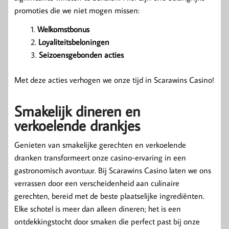
promoties die we niet mogen missen:
Welkomstbonus
Loyaliteitsbeloningen
Seizoensgebonden acties
Met deze acties verhogen we onze tijd in Scarawins Casino!
Smakelijk dineren en
verkoelende drankjes
Genieten van smakelijke gerechten en verkoelende
dranken transformeert onze casino-ervaring in een
gastronomisch avontuur. Bij Scarawins Casino laten we ons
verrassen door een verscheidenheid aan culinaire
gerechten, bereid met de beste plaatselijke ingrediënten.
Elke schotel is meer dan alleen dineren; het is een
ontdekkingstocht door smaken die perfect past bij onze