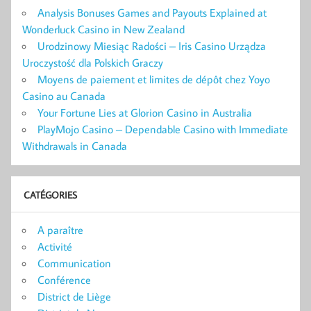
Analysis Bonuses Games and Payouts Explained at
Wonderluck Casino in New Zealand
Urodzinowy Miesiąc Radości – Iris Casino Urządza
Uroczystość dla Polskich Graczy
Moyens de paiement et limites de dépôt chez Yoyo
Casino au Canada
Your Fortune Lies at Glorion Casino in Australia
PlayMojo Casino – Dependable Casino with Immediate
Withdrawals in Canada
CATÉGORIES
A paraître
Activité
Communication
Conférence
District de Liège