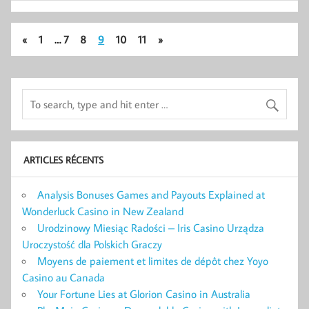
«
1
…
7
8
9
10
11
»
ARTICLES RÉCENTS
Analysis Bonuses Games and Payouts Explained at
Wonderluck Casino in New Zealand
Urodzinowy Miesiąc Radości – Iris Casino Urządza
Uroczystość dla Polskich Graczy
Moyens de paiement et limites de dépôt chez Yoyo
Casino au Canada
Your Fortune Lies at Glorion Casino in Australia