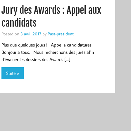
Jury des Awards : Appel aux
candidats
Posted on
3 avril 2017
by
Past-president
Plus que quelques jours ! Appel a candidatures
Bonjour a tous, Nous recherchons des jurés afin
d’évaluer les dossiers des Awards […]
Suite »