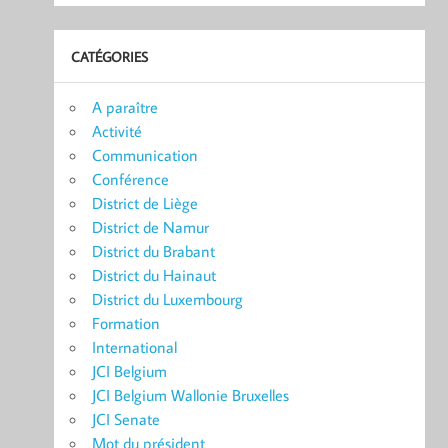
CATÉGORIES
A paraître
Activité
Communication
Conférence
District de Liège
District de Namur
District du Brabant
District du Hainaut
District du Luxembourg
Formation
International
JCI Belgium
JCI Belgium Wallonie Bruxelles
JCI Senate
Mot du président