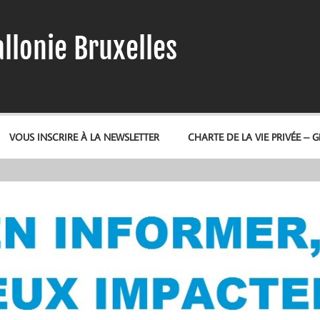
llonie Bruxelles
VOUS INSCRIRE À LA NEWSLETTER
CHARTE DE LA VIE PRIVÉE – 