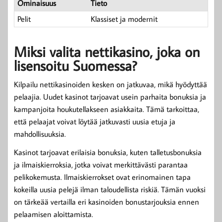
Ominaisuus
Tieto
Pelit
Klassiset ja modernit
Miksi valita nettikasino, joka on
lisensoitu Suomessa?
Kilpailu nettikasinoiden kesken on jatkuvaa, mikä hyödyttää
pelaajia. Uudet kasinot tarjoavat usein parhaita bonuksia ja
kampanjoita houkutellakseen asiakkaita. Tämä tarkoittaa,
että pelaajat voivat löytää jatkuvasti uusia etuja ja
mahdollisuuksia.
Kasinot tarjoavat erilaisia bonuksia, kuten talletusbonuksia
ja ilmaiskierroksia, jotka voivat merkittävästi parantaa
pelikokemusta. Ilmaiskierrokset ovat erinomainen tapa
kokeilla uusia pelejä ilman taloudellista riskiä. Tämän vuoksi
on tärkeää vertailla eri kasinoiden bonustarjouksia ennen
pelaamisen aloittamista.