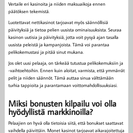
Vertaile eri kasinoita ja niiden maksuaikoja ennen
päätöksen tekemistä.
Luotettavat nettikasinot tarjoavat myös säännöllisiä
päivityksiä ja tietoa pelien uusista ominaisuuksista. Seuraa
kasinon uutisia ja päivityksiä, jotta voit pysyä ajan tasalla
uusista peleistä ja kampanjoista. Tämä voi parantaa
pelikokemustasi ja pitää sinut mukana.
Jos olet uusi pelaaja, on tärkeää tutustua pelikokemuksiin ja
-vaihtoehtoihin. Ennen kuin aloitat, varmista, että ymmärrät
pelit ja niiden säännöt. Tämä auttaa sinua välttämään
turhia tappioita ja parantamaan voittomahdollisuuksiasi.
Miksi bonusten kilpailu voi olla
hyödyllistä markkinoilla?
Pelaajien on hyvä olla tietoisia siitä, että bonukset saattavat
vaihdella päivittäin. Monet kasinot tarjoavat aikarajoitettuja