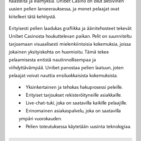
haasteita ja elämyksiä. Unibet Casino on ollut aktiivinen
uusien pelien lanseerauksessa, ja monet pelaajat ovat
kiitelleet tätä kehitystä.
Erityisesti pelien laadukas grafiikka ja äänitehosteet tekevät
Unibet Casinosta houkuttelevan paikan. Pelit on suunniteltu
tarjoamaan visuaalisesti mielenkiintoisia kokemuksia, joissa
jokainen yksityiskohta on huomioitu. Tämä tekee
pelaamisesta entistä nautinnollisempaa ja
viihdyttävämpää. Unibet panostaa pelien laatuun, joten
pelaajat voivat nauttia ensiluokkaisista kokemuksista.
Yksinkertainen ja tehokas hakuprosessi peleille.
Erityiset tarjoukset rekisteröityneille asiakkaille.
Live-chat-tuki, joka on saatavilla kaikille pelaajille.
Erinomainen asiakaspalvelu, joka on saatavilla
ympäri vuorokauden.
Pelien toteutuksessa käytetään uusinta teknologiaa.