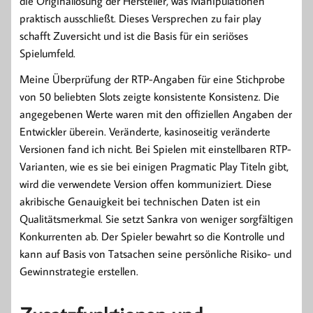
die Originallösung der Hersteller, was Manipulationen
praktisch ausschließt. Dieses Versprechen zu fair play
schafft Zuversicht und ist die Basis für ein seriöses
Spielumfeld.
Meine Überprüfung der RTP-Angaben für eine Stichprobe
von 50 beliebten Slots zeigte konsistente Konsistenz. Die
angegebenen Werte waren mit den offiziellen Angaben der
Entwickler überein. Veränderte, kasinoseitig veränderte
Versionen fand ich nicht. Bei Spielen mit einstellbaren RTP-
Varianten, wie es sie bei einigen Pragmatic Play Titeln gibt,
wird die verwendete Version offen kommuniziert. Diese
akribische Genauigkeit bei technischen Daten ist ein
Qualitätsmerkmal. Sie setzt Sankra von weniger sorgfältigen
Konkurrenten ab. Der Spieler bewahrt so die Kontrolle und
kann auf Basis von Tatsachen seine persönliche Risiko- und
Gewinnstrategie erstellen.