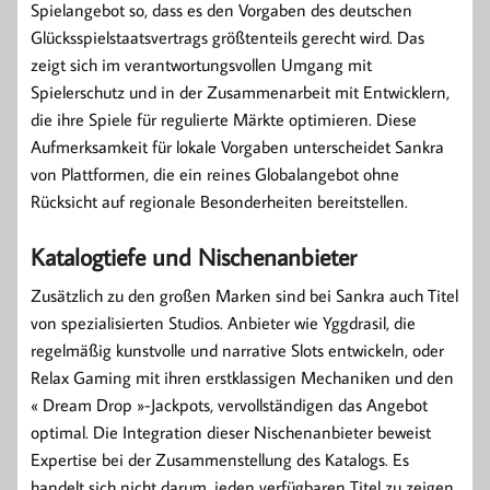
Spielangebot so, dass es den Vorgaben des deutschen
Glücksspielstaatsvertrags größtenteils gerecht wird. Das
zeigt sich im verantwortungsvollen Umgang mit
Spielerschutz und in der Zusammenarbeit mit Entwicklern,
die ihre Spiele für regulierte Märkte optimieren. Diese
Aufmerksamkeit für lokale Vorgaben unterscheidet Sankra
von Plattformen, die ein reines Globalangebot ohne
Rücksicht auf regionale Besonderheiten bereitstellen.
Katalogtiefe und Nischenanbieter
Zusätzlich zu den großen Marken sind bei Sankra auch Titel
von spezialisierten Studios. Anbieter wie Yggdrasil, die
regelmäßig kunstvolle und narrative Slots entwickeln, oder
Relax Gaming mit ihren erstklassigen Mechaniken und den
« Dream Drop »-Jackpots, vervollständigen das Angebot
optimal. Die Integration dieser Nischenanbieter beweist
Expertise bei der Zusammenstellung des Katalogs. Es
handelt sich nicht darum, jeden verfügbaren Titel zu zeigen.