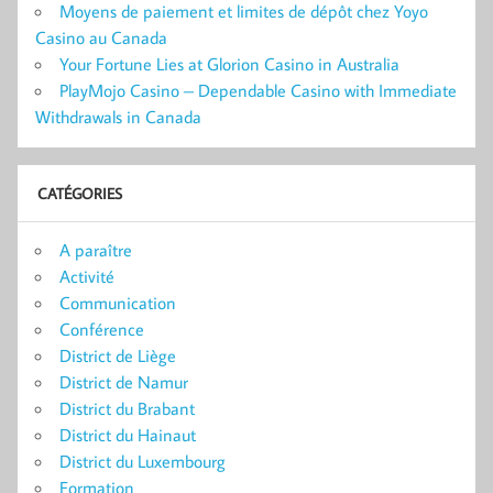
Moyens de paiement et limites de dépôt chez Yoyo
Casino au Canada
Your Fortune Lies at Glorion Casino in Australia
PlayMojo Casino – Dependable Casino with Immediate
Withdrawals in Canada
CATÉGORIES
A paraître
Activité
Communication
Conférence
District de Liège
District de Namur
District du Brabant
District du Hainaut
District du Luxembourg
Formation