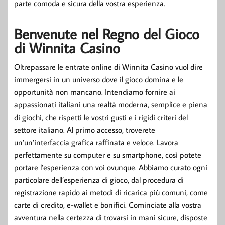
parte comoda e sicura della vostra esperienza.
Benvenute nel Regno del Gioco
di Winnita Casino
Oltrepassare le entrate online di Winnita Casino vuol dire
immergersi in un universo dove il gioco domina e le
opportunità non mancano. Intendiamo fornire ai
appassionati italiani una realtà moderna, semplice e piena
di giochi, che rispetti le vostri gusti e i rigidi criteri del
settore italiano. Al primo accesso, troverete
un’un’interfaccia grafica raffinata e veloce. Lavora
perfettamente su computer e su smartphone, così potete
portare l’esperienza con voi ovunque. Abbiamo curato ogni
particolare dell’esperienza di gioco, dal procedura di
registrazione rapido ai metodi di ricarica più comuni, come
carte di credito, e-wallet e bonifici. Cominciate alla vostra
avventura nella certezza di trovarsi in mani sicure, disposte