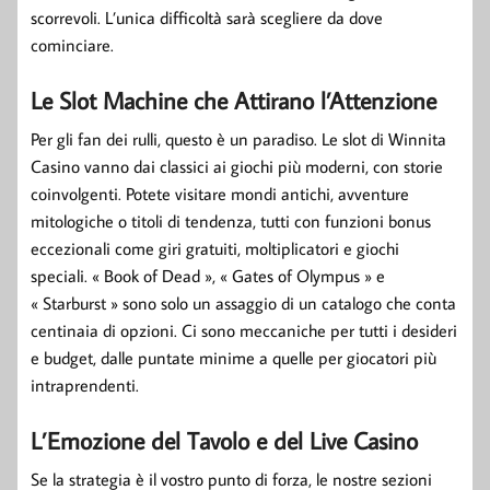
scorrevoli. L’unica difficoltà sarà scegliere da dove
cominciare.
Le Slot Machine che Attirano l’Attenzione
Per gli fan dei rulli, questo è un paradiso. Le slot di Winnita
Casino vanno dai classici ai giochi più moderni, con storie
coinvolgenti. Potete visitare mondi antichi, avventure
mitologiche o titoli di tendenza, tutti con funzioni bonus
eccezionali come giri gratuiti, moltiplicatori e giochi
speciali. « Book of Dead », « Gates of Olympus » e
« Starburst » sono solo un assaggio di un catalogo che conta
centinaia di opzioni. Ci sono meccaniche per tutti i desideri
e budget, dalle puntate minime a quelle per giocatori più
intraprendenti.
L’Emozione del Tavolo e del Live Casino
Se la strategia è il vostro punto di forza, le nostre sezioni