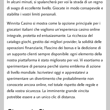
In alcuni minuti, si spalancherà per voi la strada di un regno
di svago di eccellente livello. Giocate in modo consapevole e
stabilite i vostri limiti personali.
Winnita Casino si mostra come la opzione principale per i
giocatori italiani che vogliono un’esperienza casino online
integrale, protetta ed entusiasmante. La ricchezza del
catalogo giochi, gestito dai migliori provider, la solidità delle
operazioni finanziarie, l’fascino dei bonus e la dedizione di
un supporto clienti sempre disponibile: ogni elemento della
nostra piattaforma è stato migliorato per voi. Vi esortiamo a
sperimentare di persona perché siamo emblema di azione
di livello mondiale. Iscrivetevi oggi e apprestatevi a
sperimentare un divertimento che probabilmente non
conoscete ancora online, nel totale rispetto delle regole e
della vostra sicurezza. La imminente grande vincita
potrebbe essere a un unico clic di distanza.