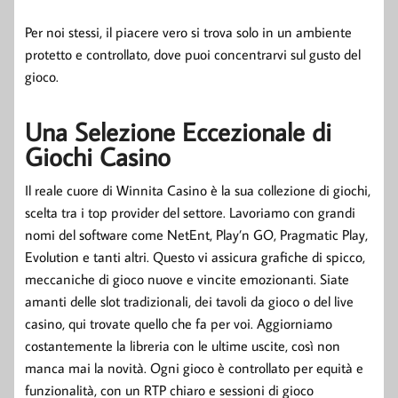
Per noi stessi, il piacere vero si trova solo in un ambiente
protetto e controllato, dove puoi concentrarvi sul gusto del
gioco.
Una Selezione Eccezionale di
Giochi Casino
Il reale cuore di Winnita Casino è la sua collezione di giochi,
scelta tra i top provider del settore. Lavoriamo con grandi
nomi del software come NetEnt, Play’n GO, Pragmatic Play,
Evolution e tanti altri. Questo vi assicura grafiche di spicco,
meccaniche di gioco nuove e vincite emozionanti. Siate
amanti delle slot tradizionali, dei tavoli da gioco o del live
casino, qui trovate quello che fa per voi. Aggiorniamo
costantemente la libreria con le ultime uscite, così non
manca mai la novità. Ogni gioco è controllato per equità e
funzionalità, con un RTP chiaro e sessioni di gioco