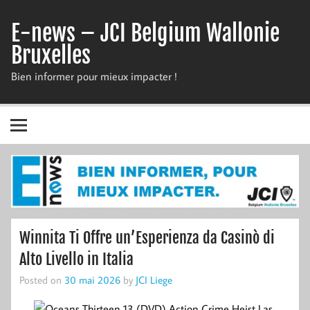
Skip
to
E-news – JCI Belgium Wallonie
content
Bruxelles
Bien informer pour mieux impacter !
Winnita Ti Offre un’Esperienza da Casinò di
Alto Livello in Italia
Posted on
30 mai 2026
by
JCI Liege