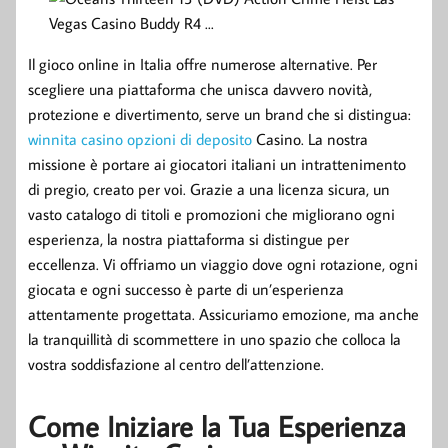
Il gioco online in Italia offre numerose alternative. Per
scegliere una piattaforma che unisca davvero novità,
protezione e divertimento, serve un brand che si distingua:
winnita casino opzioni di deposito
Casino. La nostra
missione è portare ai giocatori italiani un intrattenimento
di pregio, creato per voi. Grazie a una licenza sicura, un
vasto catalogo di titoli e promozioni che migliorano ogni
esperienza, la nostra piattaforma si distingue per
eccellenza. Vi offriamo un viaggio dove ogni rotazione, ogni
giocata e ogni successo è parte di un’esperienza
attentamente progettata. Assicuriamo emozione, ma anche
la tranquillità di scommettere in uno spazio che colloca la
vostra soddisfazione al centro dell’attenzione.
Come Iniziare la Tua Esperienza