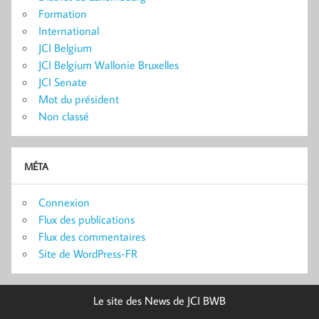
Formation
International
JCI Belgium
JCI Belgium Wallonie Bruxelles
JCI Senate
Mot du président
Non classé
MÉTA
Connexion
Flux des publications
Flux des commentaires
Site de WordPress-FR
Le site des News de JCI BWB