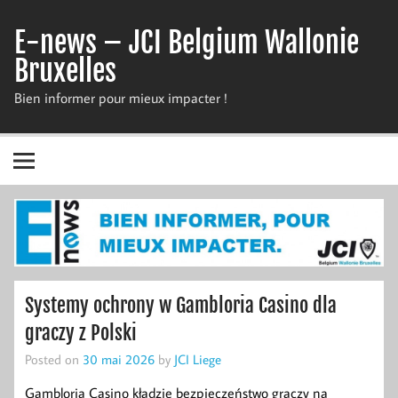
Skip
to
E-news – JCI Belgium Wallonie
content
Bruxelles
Bien informer pour mieux impacter !
Systemy ochrony w Gambloria Casino dla
graczy z Polski
Posted on
30 mai 2026
by
JCI Liege
Gambloria Casino kładzie bezpieczeństwo graczy na