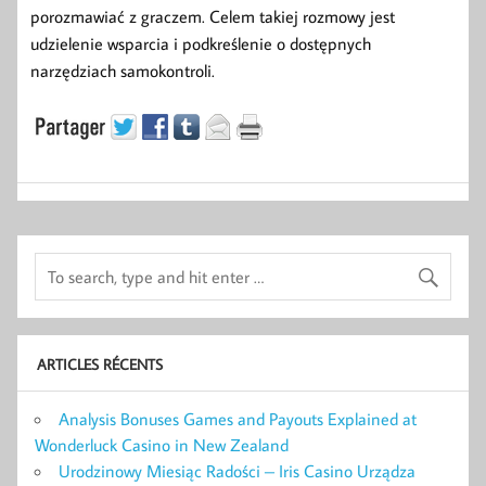
porozmawiać z graczem. Celem takiej rozmowy jest
udzielenie wsparcia i podkreślenie o dostępnych
narzędziach samokontroli.
ARTICLES RÉCENTS
Analysis Bonuses Games and Payouts Explained at
Wonderluck Casino in New Zealand
Urodzinowy Miesiąc Radości – Iris Casino Urządza