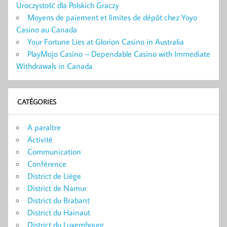
Uroczystość dla Polskich Graczy
Moyens de paiement et limites de dépôt chez Yoyo
Casino au Canada
Your Fortune Lies at Glorion Casino in Australia
PlayMojo Casino – Dependable Casino with Immediate
Withdrawals in Canada
CATÉGORIES
A paraître
Activité
Communication
Conférence
District de Liège
District de Namur
District du Brabant
District du Hainaut
District du Luxembourg