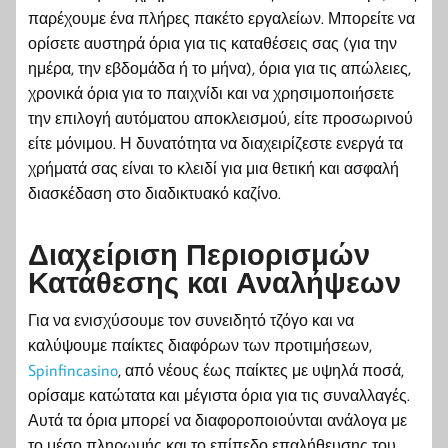
παρέχουμε ένα πλήρες πακέτο εργαλείων. Μπορείτε να
ορίσετε αυστηρά όρια για τις καταθέσεις σας (για την
ημέρα, την εβδομάδα ή το μήνα), όρια για τις απώλειες,
χρονικά όρια για το παιχνίδι και να χρησιμοποιήσετε
την επιλογή αυτόματου αποκλεισμού, είτε προσωρινού
είτε μόνιμου. Η δυνατότητα να διαχειρίζεστε ενεργά τα
χρήματά σας είναι το κλειδί για μια θετική και ασφαλή
διασκέδαση στο διαδικτυακό καζίνο.
Διαχείριση Περιορισμών
Κατάθεσης και Αναλήψεων
Για να ενισχύσουμε τον συνειδητό τζόγο και να
καλύψουμε παίκτες διαφόρων των προτιμήσεων,
Spinfincasino
, από νέους έως παίκτες με υψηλά ποσά,
ορίσαμε κατώτατα και μέγιστα όρια για τις συναλλαγές.
Αυτά τα όρια μπορεί να διαφοροποιούνται ανάλογα με
το μέσο πληρωμής και το επίπεδο επαλήθευσης του