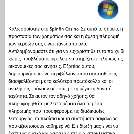
Καλωσορίσατε στο Spinfin Casino. Σε αυτό το σημείο, η
προστασία των χρημάτων σας και η άμεση πληρωμή
των κερδών σας είναι πάνω από όλα.
Αντιλαμβανόμαστε ότι για να ευχαριστηθείτε το παιχνίδι
χωρίς προβλήματα, οφείλετε να στηρίζεστε πλήρως τις
οικονομικές σας κινήσεις. Εξαιτίας αυτού,
δημιουργήσαμε ένα περιβάλλον όπου οι καταθέσεις
διασφαλίζονται με τα καλύτερα πρωτόκολλα και οι
αναλήψεις φτάνουν σε εσάς με τη μέγιστη δυνατή
ταχύτητα. Σε αυτόν τον οδηγό χρήσης, θα
πληροφορηθείτε με λεπτομέρεια όλα τα μέσα
πληρωμής που προσφέρουμε, τις διαδικασίες
λειτουργίας, τα πλαίσια και τα συστήματα ασφαλείας
που αξιοποιούμε καθημερινά. Επιδίωξη μας είναι να
έχετε μια ομαλή και ασφαλή εμπειρία, αποκλειστικά