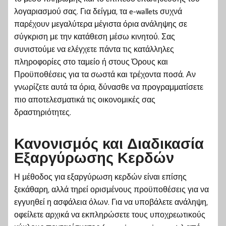
λογαριασμού σας. Για δείγμα, τα e-wallets συχνά
παρέχουν μεγαλύτερα μέγιστα όρια ανάληψης σε
σύγκριση με την κατάθεση μέσω κινητού. Σας
συνιστούμε να ελέγχετε πάντα τις κατάλληλες
πληροφορίες στο ταμείο ή στους Όρους και
Προϋποθέσεις για τα σωστά και τρέχοντα ποσά. Αν
γνωρίζετε αυτά τα όρια, δύνασθε να προγραμματίσετε
πιο αποτελεσματικά τις οικονομικές σας
δραστηριότητες.
Κανονισμός και Διαδικασία
Εξαργύρωσης Κερδών
Η μέθοδος για εξαργύρωση κερδών είναι επίσης
ξεκάθαρη, αλλά τηρεί ορισμένους προϋποθέσεις για να
εγγυηθεί η ασφάλεια όλων. Για να υποβάλετε ανάληψη,
οφείλετε αρχικά να εκπληρώσετε τους υποχρεωτικούς