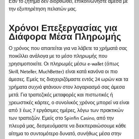
Εάν το ζήτημα δεν διορθωθεί, επικοινωνήστε άμεσα με
την εξυπηρέτηση πελατών μας.
Χρόνοι Επεξεργασίας για
Διάφορα Μέσα Πληρωμής
Ο χρόνος που απαιτείται για να λάβετε τα χρήματά σας
ποικίλλει ανάλογα με το μέσο πληρωμής που
χρησιμοποιείτε. Οι πληρωμές μέσω e-wallet (όπως
Skrill, Neteller, MuchBetter) είναι κατά κανόνα οι πιο
άμεσες. Εμείς τις διαχειριζόμαστε εντός 24 ωρών και τα
χρήματα συχνά φτάνουν στον λογαριασμό σας άμεσα
μετά. Για τραπεζικές μεταφορές και πιστωτικές ή
χρεωστικές κάρτες, ο συνολικός χρόνος μπορεί να είναι
από 3 έως 7 εργάσιμες ημέρες, λόγω των πρακτικών
των τραπεζών. Εμείς στο Spinfin Casino, από την
πλευρά μας, δεσμευόμαστε να διεκπεραιώσουμε κάθε
αίτημα το συντομότερο δυνατό, συνήθως μέσα στην