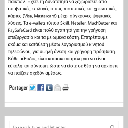
παικτών. Έχετε τη δυνατότητα να ξεχωρίσετε από
συμβατικές επιλογές όπως πιστωτικές και χρεωστικές
κάρτες (Visa, Mastercard) μέχρι σύγχρονες ψηφιακές
λύσεις. Τα e-wallets τύπου Skrill, Neteller, MuchBetter και
PaySafeCard είναι πολύ αγαπητά για την γρήγορη
επεξεργασία και τα μειωμένα κόστη. Επιτρέπουμε
ακόμα και κατάθεση μέσω λογαριασμού κινητού
τηλεφώνου, για υψηλή άνεση και γρήγορη πρόσβαση.
Κάθε μέθοδος είναι κατασκευασμένη για να είναι
εύκολη και σύντομη, ώστε να είστε σε θέση να αρχίσετε
να παίζετε σχεδόν αμέσως.