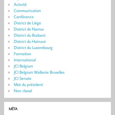
Activité
Communication
Conférence
District de Liège
District de Namur
District du Brabant
District du Hainaut
District du Luxembourg
Formation
International
JCI Belgium
JCI Belgium Wallonie Bruxelles
JCI Senate
Mot du président
Non classé
MÉTA