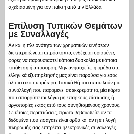
σχεδιασμένη για τον παίκτη από την Ελλάδα.
Επίλυση Τυπικών Θεμάτων
με Συναλλαγές
Αν και η πλειονότητα των χρηματικών κινήσεων
διεκπεραιώνεται απρόσκοπτα, ενδέχεται ορισμένες
φορές να παρουσιαστεί κάποια δυσκολία με κάποια
κατάθεση ή απόσυρση. Μην ανησυχείτε, η ομάδα στα
ελληνικά εξυπηρέτησής μας είναι παρούσα για εσάς
όλο το εικοσιτετράωρο. Τυπικά θέματα αποτελούν μια
συναλλαγή που παραμένει σε εκκρεμότητα, μία κάρτα
που απορρίπτεται λόγω μη επαρκούς πίστωσης ή
αργοπορίες εκτός από τους συνηθισμένους χρόνους.
Σε τέτοιες περιπτώσεις, πρώτα βεβαιωθείτε αν τα
δεδομένα που εισάγατε είναι ορθά και αν η επιλογή
πληρωμής σας επιτρέπει ηλεκτρονικές συναλλαγές.