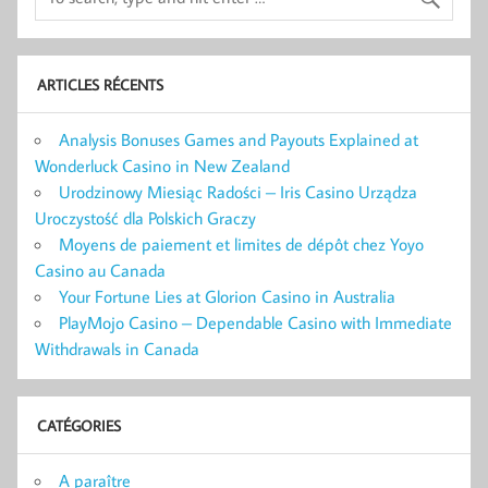
ARTICLES RÉCENTS
Analysis Bonuses Games and Payouts Explained at
Wonderluck Casino in New Zealand
Urodzinowy Miesiąc Radości – Iris Casino Urządza
Uroczystość dla Polskich Graczy
Moyens de paiement et limites de dépôt chez Yoyo
Casino au Canada
Your Fortune Lies at Glorion Casino in Australia
PlayMojo Casino – Dependable Casino with Immediate
Withdrawals in Canada
CATÉGORIES
A paraître