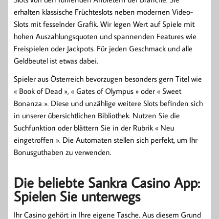
erhalten klassische Früchteslots neben modernen Video-
Slots mit fesselnder Grafik. Wir legen Wert auf Spiele mit
hohen Auszahlungsquoten und spannenden Features wie
Freispielen oder Jackpots. Für jeden Geschmack und alle
Geldbeutel ist etwas dabei.
Spieler aus Österreich bevorzugen besonders gern Titel wie
« Book of Dead », « Gates of Olympus » oder « Sweet
Bonanza ». Diese und unzählige weitere Slots befinden sich
in unserer übersichtlichen Bibliothek. Nutzen Sie die
Suchfunktion oder blättern Sie in der Rubrik « Neu
eingetroffen ». Die Automaten stellen sich perfekt, um Ihr
Bonusguthaben zu verwenden.
Die beliebte Sankra Casino App:
Spielen Sie unterwegs
Ihr Casino gehört in Ihre eigene Tasche. Aus diesem Grund