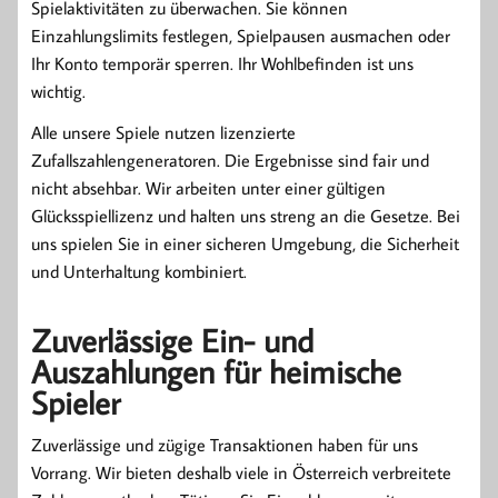
Spielaktivitäten zu überwachen. Sie können
Einzahlungslimits festlegen, Spielpausen ausmachen oder
Ihr Konto temporär sperren. Ihr Wohlbefinden ist uns
wichtig.
Alle unsere Spiele nutzen lizenzierte
Zufallszahlengeneratoren. Die Ergebnisse sind fair und
nicht absehbar. Wir arbeiten unter einer gültigen
Glücksspiellizenz und halten uns streng an die Gesetze. Bei
uns spielen Sie in einer sicheren Umgebung, die Sicherheit
und Unterhaltung kombiniert.
Zuverlässige Ein- und
Auszahlungen für heimische
Spieler
Zuverlässige und zügige Transaktionen haben für uns
Vorrang. Wir bieten deshalb viele in Österreich verbreitete