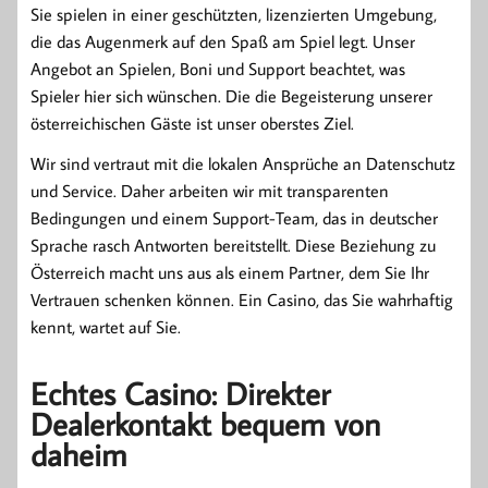
Sie spielen in einer geschützten, lizenzierten Umgebung,
die das Augenmerk auf den Spaß am Spiel legt. Unser
Angebot an Spielen, Boni und Support beachtet, was
Spieler hier sich wünschen. Die die Begeisterung unserer
österreichischen Gäste ist unser oberstes Ziel.
Wir sind vertraut mit die lokalen Ansprüche an Datenschutz
und Service. Daher arbeiten wir mit transparenten
Bedingungen und einem Support-Team, das in deutscher
Sprache rasch Antworten bereitstellt. Diese Beziehung zu
Österreich macht uns aus als einem Partner, dem Sie Ihr
Vertrauen schenken können. Ein Casino, das Sie wahrhaftig
kennt, wartet auf Sie.
Echtes Casino: Direkter
Dealerkontakt bequem von
daheim