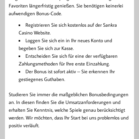
Favoriten längerfristig genießen. Sie benötigen keinerlei
aufwendigen Bonus-Code.
Registrieren Sie sich kostenlos auf der Sankra
Casino Website.
Loggen Sie sich ein in Ihr neues Konto und
begeben Sie sich zur Kasse.
Entscheiden Sie sich für eine der verfügbaren
Zahlungsmethoden für Ihre erste Einzahlung.
Der Bonus ist sofort aktiv – Sie erkennen Ihr
gestiegenes Guthaben.
Studieren Sie immer die maßgeblichen Bonusbedingungen
an. In diesen finden Sie die Umsatzanforderungen und
erhalten Sie Kenntnis, welche Spiele genau berücksichtigt
werden. Wir möchten, dass Ihr Start bei uns problemlos und
positiv verläuft.