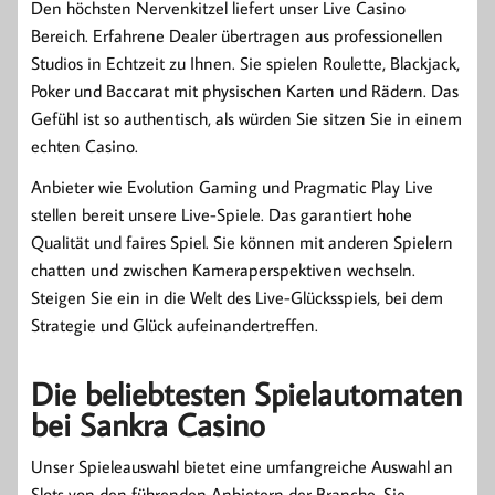
Den höchsten Nervenkitzel liefert unser Live Casino
Bereich. Erfahrene Dealer übertragen aus professionellen
Studios in Echtzeit zu Ihnen. Sie spielen Roulette, Blackjack,
Poker und Baccarat mit physischen Karten und Rädern. Das
Gefühl ist so authentisch, als würden Sie sitzen Sie in einem
echten Casino.
Anbieter wie Evolution Gaming und Pragmatic Play Live
stellen bereit unsere Live-Spiele. Das garantiert hohe
Qualität und faires Spiel. Sie können mit anderen Spielern
chatten und zwischen Kameraperspektiven wechseln.
Steigen Sie ein in die Welt des Live-Glücksspiels, bei dem
Strategie und Glück aufeinandertreffen.
Die beliebtesten Spielautomaten
bei Sankra Casino
Unser Spieleauswahl bietet eine umfangreiche Auswahl an
Slots von den führenden Anbietern der Branche. Sie