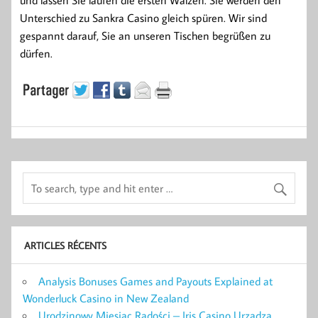
und lassen Sie laufen die ersten Walzen. Sie werden den
Unterschied zu Sankra Casino gleich spüren. Wir sind
gespannt darauf, Sie an unseren Tischen begrüßen zu
dürfen.
ARTICLES RÉCENTS
Analysis Bonuses Games and Payouts Explained at
Wonderluck Casino in New Zealand
Urodzinowy Miesiąc Radości – Iris Casino Urządza