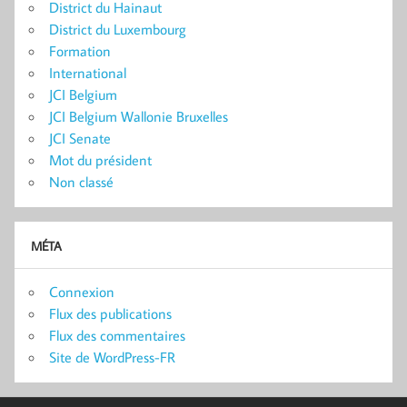
District du Hainaut
District du Luxembourg
Formation
International
JCI Belgium
JCI Belgium Wallonie Bruxelles
JCI Senate
Mot du président
Non classé
MÉTA
Connexion
Flux des publications
Flux des commentaires
Site de WordPress-FR