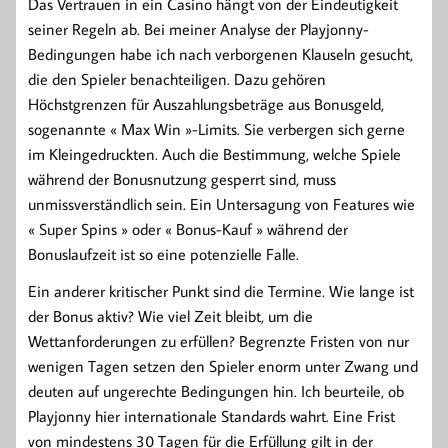
Das Vertrauen in ein Casino hängt von der Eindeutigkeit
seiner Regeln ab. Bei meiner Analyse der Playjonny-
Bedingungen habe ich nach verborgenen Klauseln gesucht,
die den Spieler benachteiligen. Dazu gehören
Höchstgrenzen für Auszahlungsbeträge aus Bonusgeld,
sogenannte « Max Win »-Limits. Sie verbergen sich gerne
im Kleingedruckten. Auch die Bestimmung, welche Spiele
während der Bonusnutzung gesperrt sind, muss
unmissverständlich sein. Ein Untersagung von Features wie
« Super Spins » oder « Bonus-Kauf » während der
Bonuslaufzeit ist so eine potenzielle Falle.
Ein anderer kritischer Punkt sind die Termine. Wie lange ist
der Bonus aktiv? Wie viel Zeit bleibt, um die
Wettanforderungen zu erfüllen? Begrenzte Fristen von nur
wenigen Tagen setzen den Spieler enorm unter Zwang und
deuten auf ungerechte Bedingungen hin. Ich beurteile, ob
Playjonny hier internationale Standards wahrt. Eine Frist
von mindestens 30 Tagen für die Erfüllung gilt in der