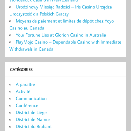
Urodzinowy Miesiąc Radości – Iris Casino Urządza
Uroczystość dla Polskich Graczy
Moyens de paiement et limites de dépôt chez Yoyo
Casino au Canada
Your Fortune Lies at Glorion Casino in Australia
PlayMojo Casino – Dependable Casino with Immediate
Withdrawals in Canada
CATÉGORIES
A paraître
Activité
Communication
Conférence
District de Liège
District de Namur
District du Brabant