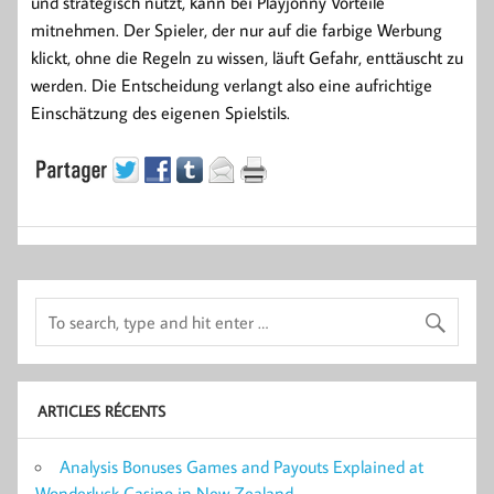
und strategisch nutzt, kann bei Playjonny Vorteile
mitnehmen. Der Spieler, der nur auf die farbige Werbung
klickt, ohne die Regeln zu wissen, läuft Gefahr, enttäuscht zu
werden. Die Entscheidung verlangt also eine aufrichtige
Einschätzung des eigenen Spielstils.
ARTICLES RÉCENTS
Analysis Bonuses Games and Payouts Explained at
Wonderluck Casino in New Zealand