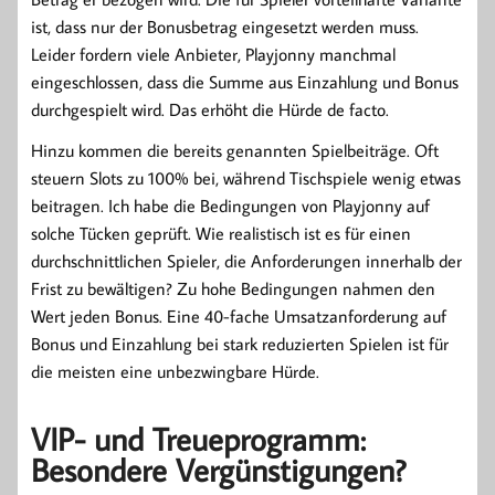
ist, dass nur der Bonusbetrag eingesetzt werden muss.
Leider fordern viele Anbieter, Playjonny manchmal
eingeschlossen, dass die Summe aus Einzahlung und Bonus
durchgespielt wird. Das erhöht die Hürde de facto.
Hinzu kommen die bereits genannten Spielbeiträge. Oft
steuern Slots zu 100% bei, während Tischspiele wenig etwas
beitragen. Ich habe die Bedingungen von Playjonny auf
solche Tücken geprüft. Wie realistisch ist es für einen
durchschnittlichen Spieler, die Anforderungen innerhalb der
Frist zu bewältigen? Zu hohe Bedingungen nahmen den
Wert jeden Bonus. Eine 40-fache Umsatzanforderung auf
Bonus und Einzahlung bei stark reduzierten Spielen ist für
die meisten eine unbezwingbare Hürde.
VIP- und Treueprogramm:
Besondere Vergünstigungen?