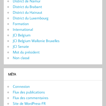
District de Namur
District du Brabant
District du Hainaut
District du Luxembourg
Formation
International
JCI Belgium
JCI Belgium Wallonie Bruxelles
JCI Senate
Mot du président
Non classé
MÉTA
Connexion
Flux des publications
Flux des commentaires
Site de WordPress-FR