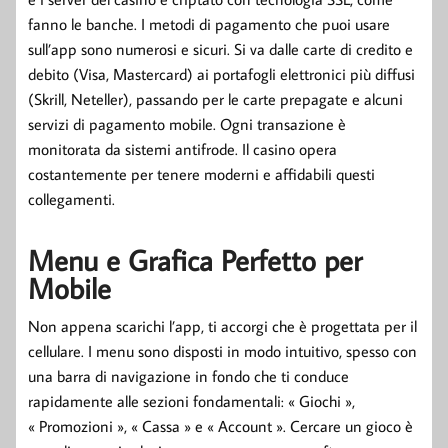
fanno le banche. I metodi di pagamento che puoi usare
sull’app sono numerosi e sicuri. Si va dalle carte di credito e
debito (Visa, Mastercard) ai portafogli elettronici più diffusi
(Skrill, Neteller), passando per le carte prepagate e alcuni
servizi di pagamento mobile. Ogni transazione è
monitorata da sistemi antifrode. Il casino opera
costantemente per tenere moderni e affidabili questi
collegamenti.
Menu e Grafica Perfetto per
Mobile
Non appena scarichi l’app, ti accorgi che è progettata per il
cellulare. I menu sono disposti in modo intuitivo, spesso con
una barra di navigazione in fondo che ti conduce
rapidamente alle sezioni fondamentali: « Giochi »,
« Promozioni », « Cassa » e « Account ». Cercare un gioco è