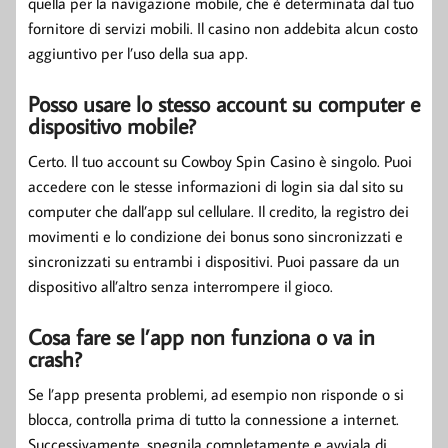
quella per la navigazione mobile, che è determinata dal tuo
fornitore di servizi mobili. Il casino non addebita alcun costo
aggiuntivo per l’uso della sua app.
Posso usare lo stesso account su computer e
dispositivo mobile?
Certo. Il tuo account su Cowboy Spin Casino è singolo. Puoi
accedere con le stesse informazioni di login sia dal sito su
computer che dall’app sul cellulare. Il credito, la registro dei
movimenti e lo condizione dei bonus sono sincronizzati e
sincronizzati su entrambi i dispositivi. Puoi passare da un
dispositivo all’altro senza interrompere il gioco.
Cosa fare se l’app non funziona o va in
crash?
Se l’app presenta problemi, ad esempio non risponde o si
blocca, controlla prima di tutto la connessione a internet.
Successivamente, spegnila completamente e avviala di