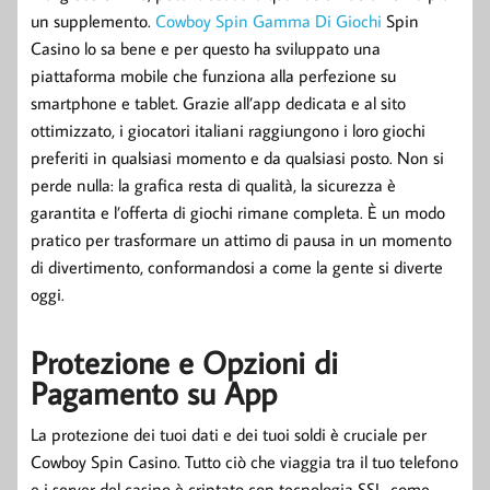
un supplemento.
Cowboy Spin Gamma Di Giochi
Spin
Casino lo sa bene e per questo ha sviluppato una
piattaforma mobile che funziona alla perfezione su
smartphone e tablet. Grazie all’app dedicata e al sito
ottimizzato, i giocatori italiani raggiungono i loro giochi
preferiti in qualsiasi momento e da qualsiasi posto. Non si
perde nulla: la grafica resta di qualità, la sicurezza è
garantita e l’offerta di giochi rimane completa. È un modo
pratico per trasformare un attimo di pausa in un momento
di divertimento, conformandosi a come la gente si diverte
oggi.
Protezione e Opzioni di
Pagamento su App
La protezione dei tuoi dati e dei tuoi soldi è cruciale per
Cowboy Spin Casino. Tutto ciò che viaggia tra il tuo telefono
e i server del casino è criptato con tecnologia SSL, come