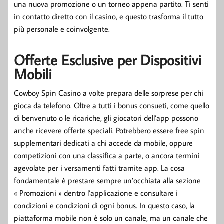
una nuova promozione o un torneo appena partito. Ti senti
in contatto diretto con il casino, e questo trasforma il tutto
più personale e coinvolgente.
Offerte Esclusive per Dispositivi
Mobili
Cowboy Spin Casino a volte prepara delle sorprese per chi
gioca da telefono. Oltre a tutti i bonus consueti, come quello
di benvenuto o le ricariche, gli giocatori dell’app possono
anche ricevere offerte speciali. Potrebbero essere free spin
supplementari dedicati a chi accede da mobile, oppure
competizioni con una classifica a parte, o ancora termini
agevolate per i versamenti fatti tramite app. La cosa
fondamentale è prestare sempre un’occhiata alla sezione
« Promozioni » dentro l’applicazione e consultare i
condizioni e condizioni di ogni bonus. In questo caso, la
piattaforma mobile non è solo un canale, ma un canale che