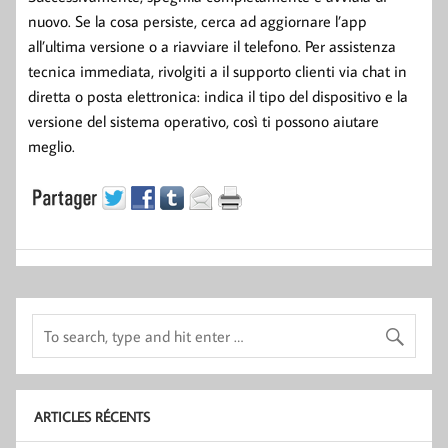
nuovo. Se la cosa persiste, cerca ad aggiornare l’app
all’ultima versione o a riavviare il telefono. Per assistenza
tecnica immediata, rivolgiti a il supporto clienti via chat in
diretta o posta elettronica: indica il tipo del dispositivo e la
versione del sistema operativo, così ti possono aiutare
meglio.
ARTICLES RÉCENTS