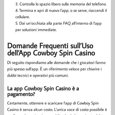
Controlla lo spazio libero sulla memoria del telefono.
Termina e apri di nuovo l’app, o se serve, riaccendi il
cellulare.
Dai un’occhiata alla parte FAQ all’interno di l’app
per soluzioni immediate.
Domande Frequenti sull’Uso
dell’App Cowboy Spin Casino
Di seguito rispondiamo alle domande che i giocatori fanno
più spesso sull’app. È un riferimento veloce per chiarire i
dubbi tecnici e operativi più comuni.
La app Cowboy Spin Casino è a
pagamento?
Certamente, ottenere e scaricare l’app di Cowboy Spin
Casino è senza alcun costo. L’unica voce di costo possibile è