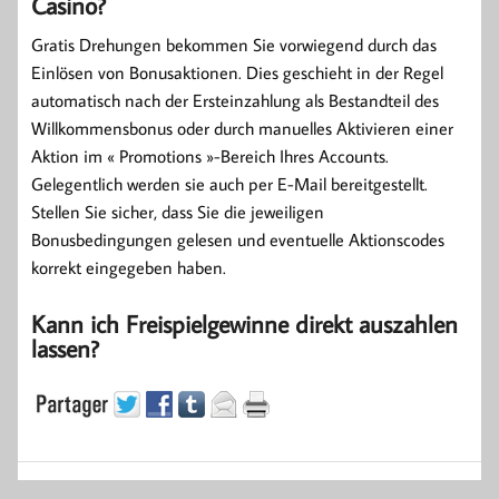
Casino?
Gratis Drehungen bekommen Sie vorwiegend durch das
Einlösen von Bonusaktionen. Dies geschieht in der Regel
automatisch nach der Ersteinzahlung als Bestandteil des
Willkommensbonus oder durch manuelles Aktivieren einer
Aktion im « Promotions »-Bereich Ihres Accounts.
Gelegentlich werden sie auch per E-Mail bereitgestellt.
Stellen Sie sicher, dass Sie die jeweiligen
Bonusbedingungen gelesen und eventuelle Aktionscodes
korrekt eingegeben haben.
Kann ich Freispielgewinne direkt auszahlen
lassen?