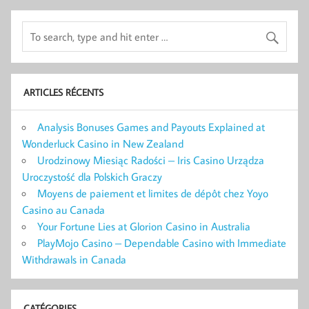
ARTICLES RÉCENTS
Analysis Bonuses Games and Payouts Explained at
Wonderluck Casino in New Zealand
Urodzinowy Miesiąc Radości – Iris Casino Urządza
Uroczystość dla Polskich Graczy
Moyens de paiement et limites de dépôt chez Yoyo
Casino au Canada
Your Fortune Lies at Glorion Casino in Australia
PlayMojo Casino – Dependable Casino with Immediate
Withdrawals in Canada
CATÉGORIES