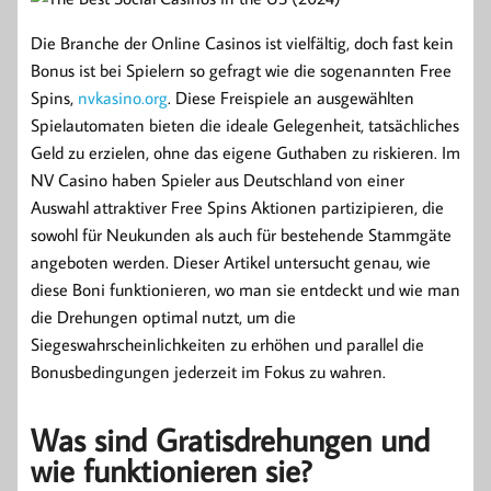
Die Branche der Online Casinos ist vielfältig, doch fast kein
Bonus ist bei Spielern so gefragt wie die sogenannten Free
Spins,
nvkasino.org
. Diese Freispiele an ausgewählten
Spielautomaten bieten die ideale Gelegenheit, tatsächliches
Geld zu erzielen, ohne das eigene Guthaben zu riskieren. Im
NV Casino haben Spieler aus Deutschland von einer
Auswahl attraktiver Free Spins Aktionen partizipieren, die
sowohl für Neukunden als auch für bestehende Stammgäte
angeboten werden. Dieser Artikel untersucht genau, wie
diese Boni funktionieren, wo man sie entdeckt und wie man
die Drehungen optimal nutzt, um die
Siegeswahrscheinlichkeiten zu erhöhen und parallel die
Bonusbedingungen jederzeit im Fokus zu wahren.
Was sind Gratisdrehungen und
wie funktionieren sie?