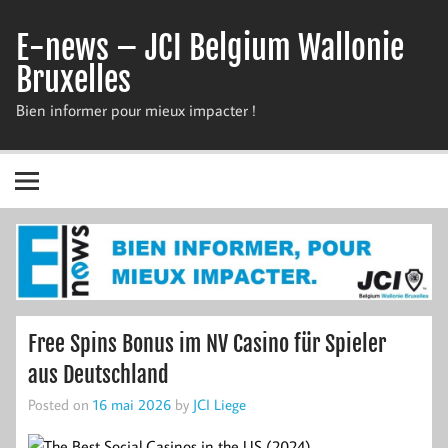
Skip
to
E-news – JCI Belgium Wallonie
content
Bruxelles
Bien informer pour mieux impacter !
Free Spins Bonus im NV Casino für Spieler
aus Deutschland
Posted on
16 mai 2026
by
JCI Liege