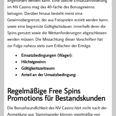
angefordert werden kann. Eine übliche Einsatzanforderung
im NV Casino mag das 40-fache des Bonusgewinns
betragen. Darüber hinaus besteht meist eine
Gewinnobergrenze, der aus Freispielen erzielt werden kann,
sowie eine begrenzte Gültigkeitsdauer, innerhalb derer die
Spins genutzt sowie die Wettanforderungen abgeschlossen
werden müssen. Die Missachtung dieser Vorschriften hat
zur Folge nahezu stets zum Erlöschen der Erträge.
Einsatzbedingungen (Wager):
Höchstgewinn:
Gültigkeitszeitraum:
Anteil an der Umsatzbedingung:
Regelmäßige Free Spins
Promotions für Bestandskunden
Die Bonusfreundlichkeit des NV Casino hört nicht nach der
Anmeldung aus. Stammspieler können regelmäßig von