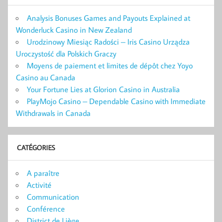
Analysis Bonuses Games and Payouts Explained at
Wonderluck Casino in New Zealand
Urodzinowy Miesiąc Radości – Iris Casino Urządza
Uroczystość dla Polskich Graczy
Moyens de paiement et limites de dépôt chez Yoyo
Casino au Canada
Your Fortune Lies at Glorion Casino in Australia
PlayMojo Casino – Dependable Casino with Immediate
Withdrawals in Canada
CATÉGORIES
A paraître
Activité
Communication
Conférence
District de Liège