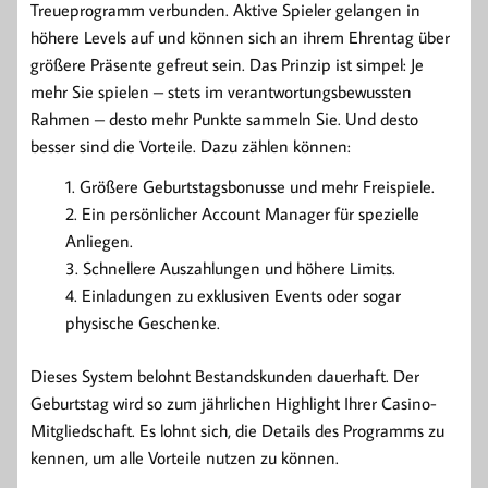
Treueprogramm verbunden. Aktive Spieler gelangen in
höhere Levels auf und können sich an ihrem Ehrentag über
größere Präsente gefreut sein. Das Prinzip ist simpel: Je
mehr Sie spielen – stets im verantwortungsbewussten
Rahmen – desto mehr Punkte sammeln Sie. Und desto
besser sind die Vorteile. Dazu zählen können:
Größere Geburtstagsbonusse und mehr Freispiele.
Ein persönlicher Account Manager für spezielle
Anliegen.
Schnellere Auszahlungen und höhere Limits.
Einladungen zu exklusiven Events oder sogar
physische Geschenke.
Dieses System belohnt Bestandskunden dauerhaft. Der
Geburtstag wird so zum jährlichen Highlight Ihrer Casino-
Mitgliedschaft. Es lohnt sich, die Details des Programms zu
kennen, um alle Vorteile nutzen zu können.