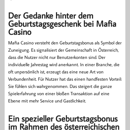
Der Gedanke hinter dem
Geburtstagsgeschenk bei Mafia
Casino
Mafia Casino versteht den Geburtstagsbonus als Symbol der
Zuneigung. Es signalisiert der Gemeinschaft in Österreich,
dass die Nutzer nicht nur Benutzerkonten sind. Der
individuelle Jahrestag wird anerkannt. In einer Branche, die
oft unpersönlich ist, erzeugt das eine neue Art von
Verbundenheit. Für Nutzer hat das einen handfesten Vorteil:
Sie fühlen sich wahrgenommen. Das steigert die ganze
Spielerfahrung von einer bloßen Transaktion auf eine
Ebene mit mehr Service und Gastlichkeit.
Ein spezieller Geburtstagsbonus
im Rahmen des österreichischen