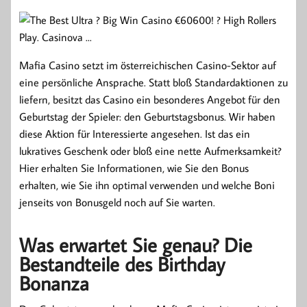
Mafia Casino setzt im österreichischen Casino-Sektor auf
eine persönliche Ansprache. Statt bloß Standardaktionen zu
liefern, besitzt das Casino ein besonderes Angebot für den
Geburtstag der Spieler: den Geburtstagsbonus. Wir haben
diese Aktion für Interessierte angesehen. Ist das ein
lukratives Geschenk oder bloß eine nette Aufmerksamkeit?
Hier erhalten Sie Informationen, wie Sie den Bonus
erhalten, wie Sie ihn optimal verwenden und welche Boni
jenseits von Bonusgeld noch auf Sie warten.
Was erwartet Sie genau? Die
Bestandteile des Birthday
Bonanza