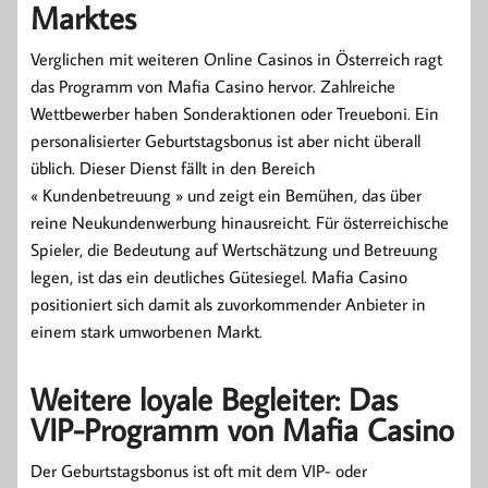
Marktes
Verglichen mit weiteren Online Casinos in Österreich ragt
das Programm von Mafia Casino hervor. Zahlreiche
Wettbewerber haben Sonderaktionen oder Treueboni. Ein
personalisierter Geburtstagsbonus ist aber nicht überall
üblich. Dieser Dienst fällt in den Bereich
« Kundenbetreuung » und zeigt ein Bemühen, das über
reine Neukundenwerbung hinausreicht. Für österreichische
Spieler, die Bedeutung auf Wertschätzung und Betreuung
legen, ist das ein deutliches Gütesiegel. Mafia Casino
positioniert sich damit als zuvorkommender Anbieter in
einem stark umworbenen Markt.
Weitere loyale Begleiter: Das
VIP-Programm von Mafia Casino
Der Geburtstagsbonus ist oft mit dem VIP- oder