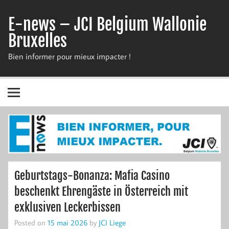
Skip
to
E-news – JCI Belgium Wallonie
content
Bruxelles
Bien informer pour mieux impacter !
Geburtstags-Bonanza: Mafia Casino
beschenkt Ehrengäste in Österreich mit
exklusiven Leckerbissen
Posted on
15 mai 2026
by
JCI Liege