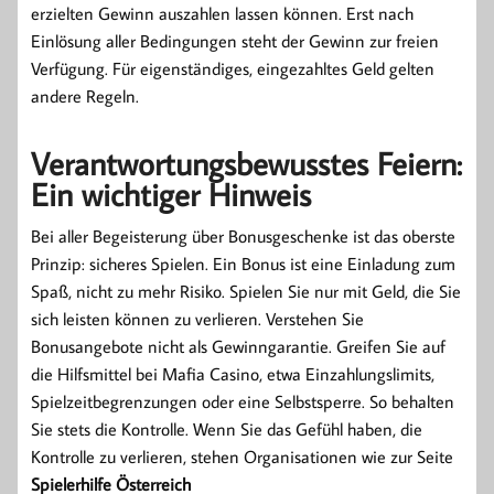
erzielten Gewinn auszahlen lassen können. Erst nach
Einlösung aller Bedingungen steht der Gewinn zur freien
Verfügung. Für eigenständiges, eingezahltes Geld gelten
andere Regeln.
Verantwortungsbewusstes Feiern:
Ein wichtiger Hinweis
Bei aller Begeisterung über Bonusgeschenke ist das oberste
Prinzip: sicheres Spielen. Ein Bonus ist eine Einladung zum
Spaß, nicht zu mehr Risiko. Spielen Sie nur mit Geld, die Sie
sich leisten können zu verlieren. Verstehen Sie
Bonusangebote nicht als Gewinngarantie. Greifen Sie auf
die Hilfsmittel bei Mafia Casino, etwa Einzahlungslimits,
Spielzeitbegrenzungen oder eine Selbstsperre. So behalten
Sie stets die Kontrolle. Wenn Sie das Gefühl haben, die
Kontrolle zu verlieren, stehen Organisationen wie zur Seite
Spielerhilfe Österreich