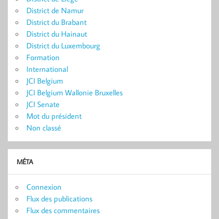
District de Namur
District du Brabant
District du Hainaut
District du Luxembourg
Formation
International
JCI Belgium
JCI Belgium Wallonie Bruxelles
JCI Senate
Mot du président
Non classé
MÉTA
Connexion
Flux des publications
Flux des commentaires