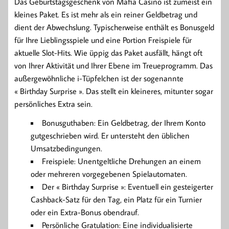
Das Geburtstagsgeschenk von Mafia Casino ist zumeist ein
kleines Paket. Es ist mehr als ein reiner Geldbetrag und
dient der Abwechslung. Typischerweise enthält es Bonusgeld
für Ihre Lieblingsspiele und eine Portion Freispiele für
aktuelle Slot-Hits. Wie üppig das Paket ausfällt, hängt oft
von Ihrer Aktivität und Ihrer Ebene im Treueprogramm. Das
außergewöhnliche i-Tüpfelchen ist der sogenannte
« Birthday Surprise ». Das stellt ein kleineres, mitunter sogar
persönliches Extra sein.
Bonusguthaben: Ein Geldbetrag, der Ihrem Konto
gutgeschrieben wird. Er untersteht den üblichen
Umsatzbedingungen.
Freispiele: Unentgeltliche Drehungen an einem
oder mehreren vorgegebenen Spielautomaten.
Der « Birthday Surprise »: Eventuell ein gesteigerter
Cashback-Satz für den Tag, ein Platz für ein Turnier
oder ein Extra-Bonus obendrauf.
Persönliche Gratulation: Eine individualisierte