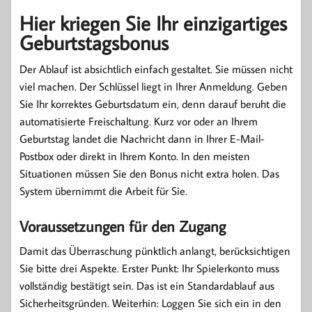
Hier kriegen Sie Ihr einzigartiges
Geburtstagsbonus
Der Ablauf ist absichtlich einfach gestaltet. Sie müssen nicht
viel machen. Der Schlüssel liegt in Ihrer Anmeldung. Geben
Sie Ihr korrektes Geburtsdatum ein, denn darauf beruht die
automatisierte Freischaltung. Kurz vor oder an Ihrem
Geburtstag landet die Nachricht dann in Ihrer E-Mail-
Postbox oder direkt in Ihrem Konto. In den meisten
Situationen müssen Sie den Bonus nicht extra holen. Das
System übernimmt die Arbeit für Sie.
Voraussetzungen für den Zugang
Damit das Überraschung pünktlich anlangt, berücksichtigen
Sie bitte drei Aspekte. Erster Punkt: Ihr Spielerkonto muss
vollständig bestätigt sein. Das ist ein Standardablauf aus
Sicherheitsgründen. Weiterhin: Loggen Sie sich ein in den