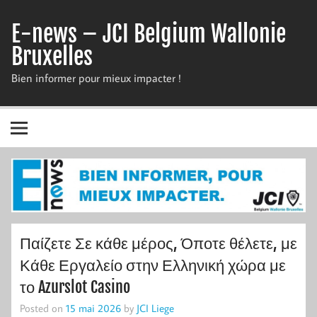
Skip
to
E-news – JCI Belgium Wallonie
content
Bruxelles
Bien informer pour mieux impacter !
Παίζετε Σε κάθε μέρος, Όποτε θέλετε, με
Κάθε Εργαλείο στην Ελληνική χώρα με
το Azurslot Casino
Posted on
15 mai 2026
by
JCI Liege