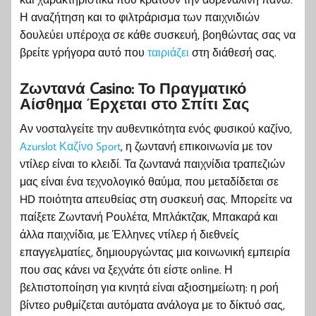
Η αναζήτηση και το φιλτράρισμα των παιχνιδιών
δουλεύει υπέροχα σε κάθε συσκευή, βοηθώντας σας να
βρείτε γρήγορα αυτό που
ταιριάζει
στη διάθεσή σας.
Ζωντανά Casino: Το Πραγματικό
Αίσθημα Έρχεται στο Σπίτι Σας
Αν νοσταλγείτε την αυθεντικότητα ενός φυσικού καζίνο,
Azurslot Καζίνο Sport
, η ζωντανή επικοινωνία με τον
ντίλερ είναι το κλειδί. Τα ζωντανά παιχνίδια τραπεζιών
μας είναι ένα τεχνολογικό θαύμα, που μεταδίδεται σε
HD ποιότητα απευθείας στη συσκευή σας. Μπορείτε να
παίξετε Ζωντανή Ρουλέτα, Μπλάκτζακ, Μπακαρά και
άλλα παιχνίδια, με Έλληνες ντίλερ ή διεθνείς
επαγγελματίες, δημιουργώντας μια κοινωνική εμπειρία
που σας κάνει να ξεχνάτε ότι είστε online. Η
βελτιστοποίηση για κινητά είναι αξιοσημείωτη: η ροή
βίντεο ρυθμίζεται αυτόματα ανάλογα με το δίκτυό σας,