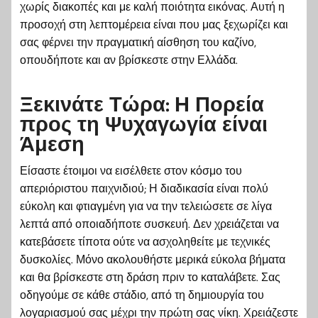
χωρίς διακοπές και με καλή ποιότητα εικόνας. Αυτή η
προσοχή στη λεπτομέρεια είναι που μας ξεχωρίζει και
σας φέρνει την πραγματική αίσθηση του καζίνο,
οπουδήποτε και αν βρίσκεστε στην Ελλάδα.
Ξεκινάτε Τώρα: Η Πορεία
προς τη Ψυχαγωγία είναι
Άμεση
Είσαστε έτοιμοι να εισέλθετε στον κόσμο του
απεριόριστου παιχνιδιού; Η διαδικασία είναι πολύ
εύκολη και φτιαγμένη για να την τελειώσετε σε λίγα
λεπτά από οποιαδήποτε συσκευή. Δεν χρειάζεται να
κατεβάσετε τίποτα ούτε να ασχοληθείτε με τεχνικές
δυσκολίες. Μόνο ακολουθήστε μερικά εύκολα βήματα
και θα βρίσκεστε στη δράση πριν το καταλάβετε. Σας
οδηγούμε σε κάθε στάδιο, από τη δημιουργία του
λογαριασμού σας μέχρι την πρώτη σας νίκη. Χρειάζεστε