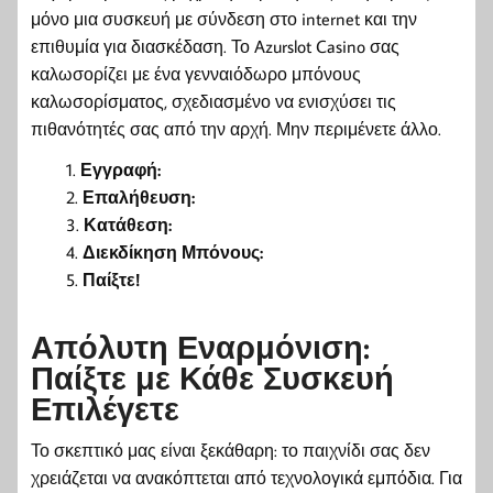
μόνο μια συσκευή με σύνδεση στο internet και την
επιθυμία για διασκέδαση. Το Azurslot Casino σας
καλωσορίζει με ένα γενναιόδωρο μπόνους
καλωσορίσματος, σχεδιασμένο να ενισχύσει τις
πιθανότητές σας από την αρχή. Μην περιμένετε άλλο.
Εγγραφή:
Επαλήθευση:
Κατάθεση:
Διεκδίκηση Μπόνους:
Παίξτε!
Απόλυτη Εναρμόνιση:
Παίξτε με Κάθε Συσκευή
Επιλέγετε
Το σκεπτικό μας είναι ξεκάθαρη: το παιχνίδι σας δεν
χρειάζεται να ανακόπτεται από τεχνολογικά εμπόδια. Για