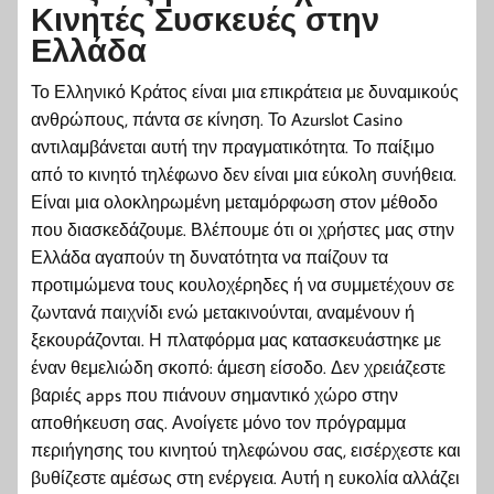
Κινητές Συσκευές στην
Ελλάδα
Το Ελληνικό Κράτος είναι μια επικράτεια με δυναμικούς
ανθρώπους, πάντα σε κίνηση. Το Azurslot Casino
αντιλαμβάνεται αυτή την πραγματικότητα. Το παίξιμο
από το κινητό τηλέφωνο δεν είναι μια εύκολη συνήθεια.
Είναι μια ολοκληρωμένη μεταμόρφωση στον μέθοδο
που διασκεδάζουμε. Βλέπουμε ότι οι χρήστες μας στην
Ελλάδα αγαπούν τη δυνατότητα να παίζουν τα
προτιμώμενα τους κουλοχέρηδες ή να συμμετέχουν σε
ζωντανά παιχνίδι ενώ μετακινούνται, αναμένουν ή
ξεκουράζονται. Η πλατφόρμα μας κατασκευάστηκε με
έναν θεμελιώδη σκοπό: άμεση είσοδο. Δεν χρειάζεστε
βαριές apps που πιάνουν σημαντικό χώρο στην
αποθήκευση σας. Ανοίγετε μόνο τον πρόγραμμα
περιήγησης του κινητού τηλεφώνου σας, εισέρχεστε και
βυθίζεστε αμέσως στη ενέργεια. Αυτή η ευκολία αλλάζει