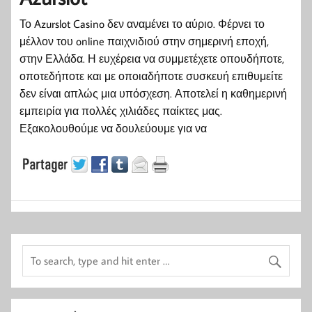
Το Azurslot Casino δεν αναμένει το αύριο. Φέρνει το
μέλλον του online παιχνιδιού στην σημερινή εποχή,
στην Ελλάδα. Η ευχέρεια να συμμετέχετε οπουδήποτε,
οποτεδήποτε και με οποιαδήποτε συσκευή επιθυμείτε
δεν είναι απλώς μια υπόσχεση. Αποτελεί η καθημερινή
εμπειρία για πολλές χιλιάδες παίκτες μας.
Εξακολουθούμε να δουλεύουμε για να