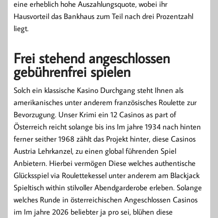
eine erheblich hohe Auszahlungsquote, wobei ihr
Hausvorteil das Bankhaus zum Teil nach drei Prozentzahl
liegt.
Frei stehend angeschlossen
gebührenfrei spielen
Solch ein klassische Kasino Durchgang steht Ihnen als
amerikanisches unter anderem französisches Roulette zur
Bevorzugung. Unser Krimi ein 12 Casinos as part of
Österreich reicht solange bis ins Im jahre 1934 nach hinten
ferner seither 1968 zählt das Projekt hinter, diese Casinos
Austria Lehrkanzel, zu einen global führenden Spiel
Anbietern. Hierbei vermögen Diese welches authentische
Glücksspiel via Roulettekessel unter anderem am Blackjack
Spieltisch within stilvoller Abendgarderobe erleben. Solange
welches Runde in österreichischen Angeschlossen Casinos
im Im jahre 2026 beliebter ja pro sei, blühen diese