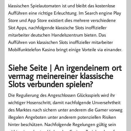
klassischen Spielautomaten ist und bleibt das kostenlose
Aufführen eine richtige Erleuchtung. Im Search engine Play
Store und App Store existiert dies mehrere verschiedene
Slot Apps, nachfolgende klassische Slots inoffizieller
mitarbeiter deutschen Handelszentrum bieten.
Das
Aufführen von klassischen Slots inoffizieller mitarbeiter
Mobilfunktelefon Kasino bringt einige Vorteile via einander.
Siehe Seite | An irgendeinem ort
vermag meinereiner klassische
Slots verbunden spielen?
Die Regulierung des Angeschlossen Glücksspiels wird ihr
wichtiger Hosenschritt, damit nachfolgende Unversehrtheit
des Marktes nach sichern unter anderem die Gamer vorweg
illegalen Angeboten unter anderem potenziellen Risiken
hinter beschützen. Nachfolgende Regelungen gültig sein