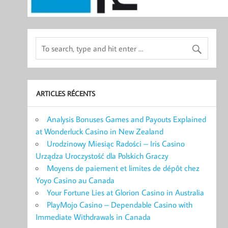
ARTICLES RÉCENTS
Analysis Bonuses Games and Payouts Explained
at Wonderluck Casino in New Zealand
Urodzinowy Miesiąc Radości – Iris Casino
Urządza Uroczystość dla Polskich Graczy
Moyens de paiement et limites de dépôt chez
Yoyo Casino au Canada
Your Fortune Lies at Glorion Casino in Australia
PlayMojo Casino – Dependable Casino with
Immediate Withdrawals in Canada