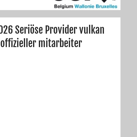
026 Seriöse Provider vulkan
ffizieller mitarbeiter