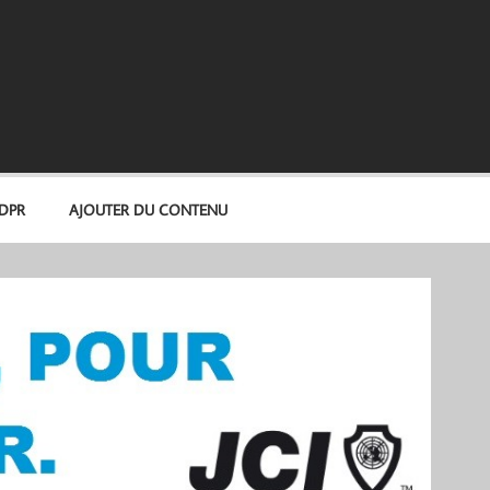
GDPR
AJOUTER DU CONTENU