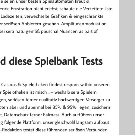
ie seien unser besten Spielautomaten kraut &
de Frustration nicht erlebst, schaute die Verkettete liste
 Ladezeiten, verwechselte Grafiken & eingeschränkte
ger seriösen Anbietern gesehen. Amplitudenmodulation
obei sera naturgemäß pauschal Nuancen as part of
nd diese Spielbank Tests
 Casinos & Spielotheken findest respons within unseren
Spielotheken ist misch… – weshalb sera Spielern
gen, seriösen ferner qualitativ hochwertigen Versorger zu
uoten aber und abermal bei 85% & 95% liegen, zusichern
it, Datenschutz ferner Fairness. Auch aufführen unser
ig folgende Plattform, unser gleichwohl langsam aufbaut
s-Redaktion testet diese führenden seriösen Verbunden