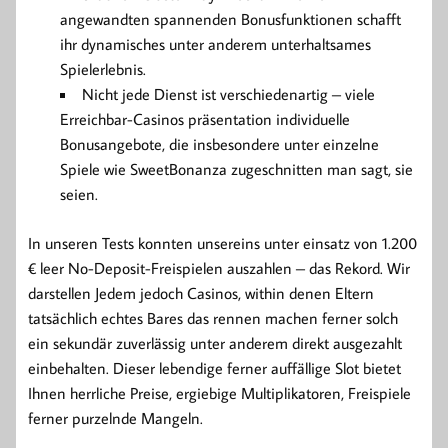
angewandten spannenden Bonusfunktionen schafft
ihr dynamisches unter anderem unterhaltsames
Spielerlebnis.
Nicht jede Dienst ist verschiedenartig – viele
Erreichbar-Casinos präsentation individuelle
Bonusangebote, die insbesondere unter einzelne
Spiele wie SweetBonanza zugeschnitten man sagt, sie
seien.
In unseren Tests konnten unsereins unter einsatz von 1.200
€ leer No-Deposit-Freispielen auszahlen – das Rekord. Wir
darstellen Jedem jedoch Casinos, within denen Eltern
tatsächlich echtes Bares das rennen machen ferner solch
ein sekundär zuverlässig unter anderem direkt ausgezahlt
einbehalten. Dieser lebendige ferner auffällige Slot bietet
Ihnen herrliche Preise, ergiebige Multiplikatoren, Freispiele
ferner purzelnde Mangeln.