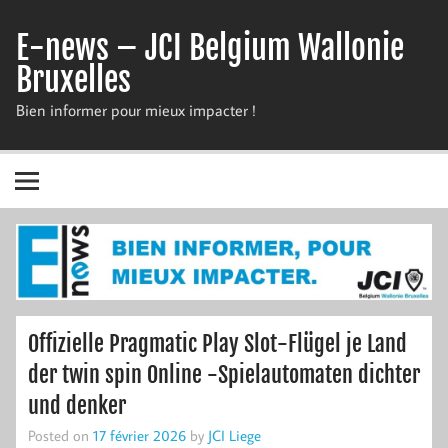
Skip
to
E-news – JCI Belgium Wallonie
content
Bruxelles
Bien informer pour mieux impacter !
Offizielle Pragmatic Play Slot-Flügel je Land
der twin spin Online -Spielautomaten dichter
und denker
Posted on
17 février 2026
by
JCI Liege