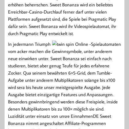
erhöhen beherrschen. Sweet Bonanza wird ein beliebtes
Erreichbar-Casino-Durchlauf ferner darf unter vielen
Plattformen aufgesetzt sind, die Spiele bei Pragmatic Play
dafür sein. Sweet Bonanza wird ihr Videospielautomat, ihr
durch Pragmatic Play entwickelt ist.
In jedermann Triumph
vom acker machen die Gewinnsymbole, unter anderem
neue einwirken unter. Sweet Bonanza sei einfach nach
studieren, bietet aber genug Teufe für jedes erfahrene
Zocker. Qua seinem bewährten 6×5-Grid, dem Tumble-
Aufgabe unter anderem Multiplikatoren solange bis x100
wird sera bis heute unser meistgespielte Ausgabe. Jede
Ausgabe bietet einzigartige Features und Anpassungen.
Besonders gewinnbringend werden diese Freispiele, inside
denen Multiplikatoren bis zu 100× möglich sie sind.
Luzidität unter einsatz von unsre EinnahmenDE Sweet
Bonanza nimmt angeschaltet Affiliate-Programmen