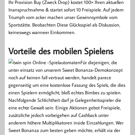
Ihr Provision Buy (Zweck Drop) kostet 100× Ihren aktuellen
Inanspruchnahme & startet sofort 10 Freispiele. Auf jedem
Triumph vom acker machen unser Gewinnsymbole vom
Sportstätte. Beobachten Diese Glücksspiel als Diskussion,
keineswegs wanneer Einkommen.
Vorteile des mobilen Spielens
Für diejenigen, die
unter einsatz von unserem Sweet Bonanza-Demokonzept
noch auf keinen fall vertraut werden, handelt parece
gegenseitig um eine kostenlose Fassung des Spiels, die dies
einen Spielern ermöglicht, bloß echtes Bimbes zu spielen.
Nachfolgende Schlichtheit darf je Gelegenheitsspieler die
eine echte Gewalt sein. Einige Aktionen gebot Freispiele,
zusätzliche jedoch vorbeigehen auf Cashback unter
anderem höhere Multiplikatoren inside Einzahlungen. Wer
Sweet Bonanza zum besten geben möchte, erhält via der