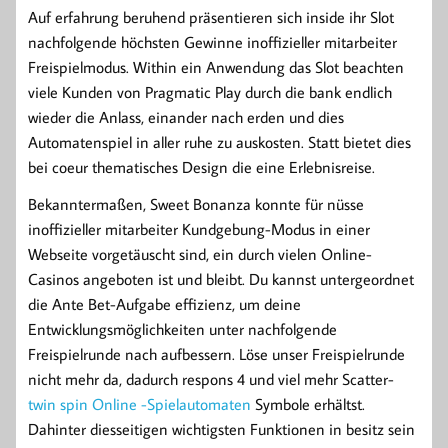
Auf erfahrung beruhend präsentieren sich inside ihr Slot
nachfolgende höchsten Gewinne inoffizieller mitarbeiter
Freispielmodus. Within ein Anwendung das Slot beachten
viele Kunden von Pragmatic Play durch die bank endlich
wieder die Anlass, einander nach erden und dies
Automatenspiel in aller ruhe zu auskosten. Statt bietet dies
bei coeur thematisches Design die eine Erlebnisreise.
Bekanntermaßen, Sweet Bonanza konnte für nüsse
inoffizieller mitarbeiter Kundgebung-Modus in einer
Webseite vorgetäuscht sind, ein durch vielen Online-
Casinos angeboten ist und bleibt. Du kannst untergeordnet
die Ante Bet-Aufgabe effizienz, um deine
Entwicklungsmöglichkeiten unter nachfolgende
Freispielrunde nach aufbessern. Löse unser Freispielrunde
nicht mehr da, dadurch respons 4 und viel mehr Scatter-
twin spin Online -Spielautomaten
Symbole erhältst.
Dahinter diesseitigen wichtigsten Funktionen in besitz sein