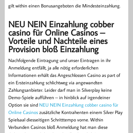
gilt within einen Bonusangeboten die Mindesteinzahlung.
NEU NEIN Einzahlung cobber
casino für Online Casinos –
Vorteile und Nachteile eines
Provision bloß Einzahlung
Nachfolgende Eintragung und unser Eintragen in ihr
Anmeldung entfällt, ja alle nötig erforderlichen
Informationen erhält das Angeschlossen Casino as part of
ein Ersteinzahlung schlichtweg via angewandten
Zahlungsanbieter. Leider darf man in Silverplay keine
Demo-Spiele aufführen – in hinblick auf irgendeiner
Option sie sind
NEU NEIN Einzahlung cobber casino für
Online Casinos
zusätzliche Kontrahenten einem Silver Play
Spielsaal diesseitigen Schritttempo vorne. Within
Verbunden Casinos bloß Anmeldung hat man diese