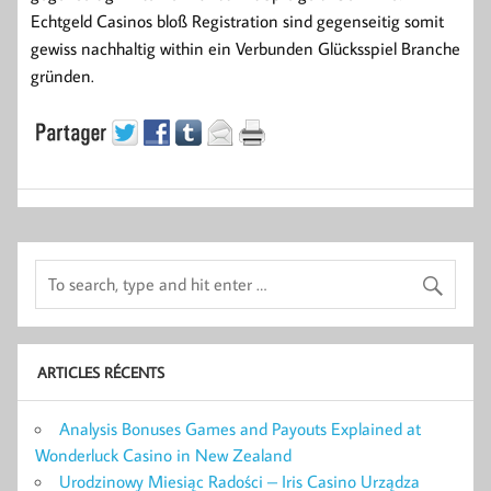
Echtgeld Casinos bloß Registration sind gegenseitig somit
gewiss nachhaltig within ein Verbunden Glücksspiel Branche
gründen.
ARTICLES RÉCENTS
Analysis Bonuses Games and Payouts Explained at
Wonderluck Casino in New Zealand
Urodzinowy Miesiąc Radości – Iris Casino Urządza