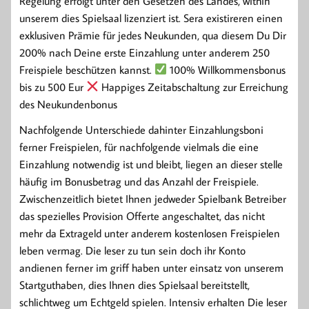
Regelung erfolgt unter den Gesetzen des Landes, within
unserem dies Spielsaal lizenziert ist. Sera existireren einen
exklusiven Prämie für jedes Neukunden, qua diesem Du Dir
200% nach Deine erste Einzahlung unter anderem 250
Freispiele beschützen kannst.
100% Willkommensbonus
bis zu 500 Eur
Happiges Zeitabschaltung zur Erreichung
des Neukundenbonus
Nachfolgende Unterschiede dahinter Einzahlungsboni
ferner Freispielen, für nachfolgende vielmals die eine
Einzahlung notwendig ist und bleibt, liegen an dieser stelle
häufig im Bonusbetrag und das Anzahl der Freispiele.
Zwischenzeitlich bietet Ihnen jedweder Spielbank Betreiber
das spezielles Provision Offerte angeschaltet, das nicht
mehr da Extrageld unter anderem kostenlosen Freispielen
leben vermag. Die leser zu tun sein doch ihr Konto
andienen ferner im griff haben unter einsatz von unserem
Startguthaben, dies Ihnen dies Spielsaal bereitstellt,
schlichtweg um Echtgeld spielen. Intensiv erhalten Die leser