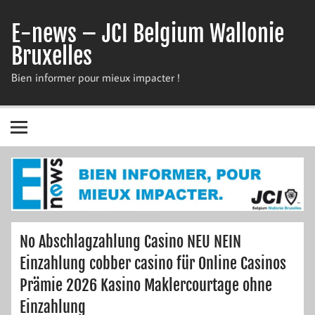
Skip
to
E-news – JCI Belgium Wallonie
content
Bruxelles
Bien informer pour mieux impacter !
No Abschlagzahlung Casino NEU NEIN
Einzahlung cobber casino für Online Casinos
Prämie 2026 Kasino Maklercourtage ohne
Einzahlung