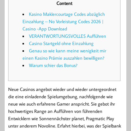
Content
Kasino Maklercourtage Codes abzüglich
Einzahlung – No Vorleistung Codes 2026 |
Casino -App Download
VERANTWORTUNGSVOLLES Aufführen
Casino Startgeld ohne Einzahlung
Genau so wie kann meine wenigkeit mir
einen Kasino Prämie auszahlen bewilligen?
Warum schier das Bonus?
Neue Casinos angebot wieder und wieder untergeordnet
die eine einladende Spielumgebung, nachfolgende wie
neue wie auch erfahrene Gamer anspricht. Sie gebot ihr
hochwertiges Range an Aufführen von führenden
Entwicklern wie Sonnennächster planet, Pragmatic Play
unter anderem Novoline.
Erfahrt hierbei, was der Spielbank