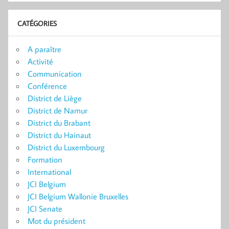
CATÉGORIES
A paraître
Activité
Communication
Conférence
District de Liège
District de Namur
District du Brabant
District du Hainaut
District du Luxembourg
Formation
International
JCI Belgium
JCI Belgium Wallonie Bruxelles
JCI Senate
Mot du président