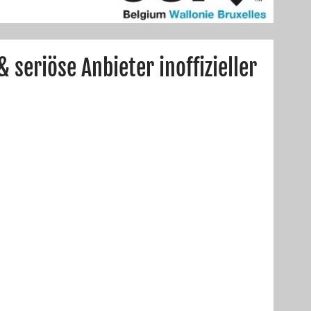
& seriöse Anbieter inoffizieller