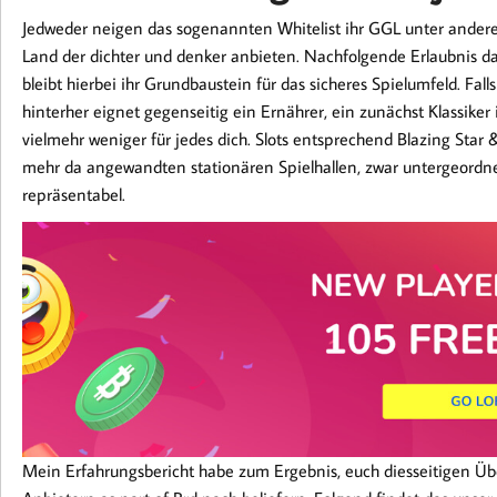
Jedweder neigen das sogenannten Whitelist ihr GGL unter andere
Land der dichter und denker anbieten. Nachfolgende Erlaubnis d
bleibt hierbei ihr Grundbaustein für das sicheres Spielumfeld. Fall
hinterher eignet gegenseitig ein Ernährer, ein zunächst Klassiker
vielmehr weniger für jedes dich. Slots entsprechend Blazing Star 
mehr da angewandten stationären Spielhallen, zwar untergeordne
repräsentabel.
Mein Erfahrungsbericht habe zum Ergebnis, euch diesseitigen Übe