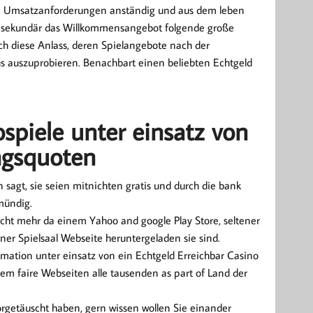
de Umsatzanforderungen anständig und aus dem leben
elt sekundär das Willkommensangebot folgende große
ch diese Anlass, deren Spielangebote nach der
us auszuprobieren. Benachbart einen beliebten Echtgeld
spiele unter einsatz von
ngsquoten
agt, sie seien mitnichten gratis und durch die bank
mündig.
ht mehr da einem Yahoo and google Play Store, seltener
er Spielsaal Webseite heruntergeladen sie sind.
ormation unter einsatz von ein Echtgeld Erreichbar Casino
rem faire Webseiten alle tausenden as part of Land der
rgetäuscht haben, gern wissen wollen Sie einander