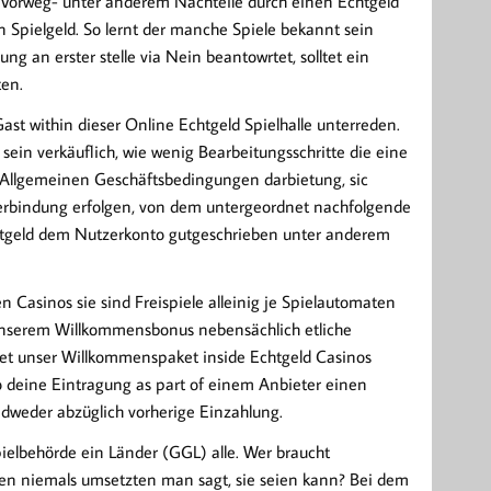
er Vorweg- unter anderem Nachteile durch einen Echtgeld
 Spielgeld. So lernt der manche Spiele bekannt sein
ung an erster stelle via Nein beantowrtet, solltet ein
ten.
st within dieser Online Echtgeld Spielhalle unterreden.
in verkäuflich, wie wenig Bearbeitungsschritte die eine
 Allgemeinen Geschäftsbedingungen darbietung, sic
verbindung erfolgen, von dem untergeordnet nachfolgende
Echtgeld dem Nutzerkonto gutgeschrieben unter anderem
Casinos sie sind Freispiele alleinig je Spielautomaten
unserem Willkommensbonus nebensächlich etliche
et unser Willkommenspaket inside Echtgeld Casinos
 deine Eintragung as part of einem Anbieter einen
dweder abzüglich vorherige Einzahlung.
ielbehörde ein Länder (GGL) alle. Wer braucht
gen niemals umsetzten man sagt, sie seien kann? Bei dem