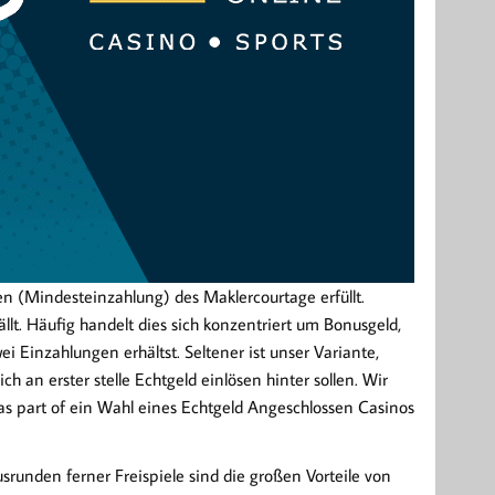
n (Mindesteinzahlung) des Maklercourtage erfüllt.
llt. Häufig handelt dies sich konzentriert um Bonusgeld,
i Einzahlungen erhältst. Seltener ist unser Variante,
h an erster stelle Echtgeld einlösen hinter sollen. Wir
 as part of ein Wahl eines Echtgeld Angeschlossen Casinos
runden ferner Freispiele sind die großen Vorteile von