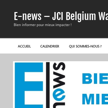
Skip
to
content
E-news – JCI Belgium Wa
Bien informer pour mieux impacter !
ACCUEIL
CALENDRIER
QUI SOMMES-NOUS ?