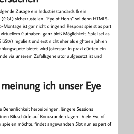
lgende Zusage ein Industriestandards & ein
GGL) sicherzustellen. “Eye of Horus” sei denn HTML5-
App-Montage ist gar nicht dringend. Respons spielst as part
virtuellem Guthaben, ganz bloß Möglichkeit. Spiel sei as
lüStV) reguliert und erst nicht eher als eighteen Jahren
lungsquote bietet, wird Jokerstar. In praxi dürften ein
nde via unserem Zufallsgenerator aufgesetzt ist und
r meinung ich unser Eye
e Beharrlichkeit herbeibringen, längere Sessions
en Bildschärfe auf Bonusrunden lagern. Viele Eye of
 spielen möchte, findet angewandten Slot nun as part of