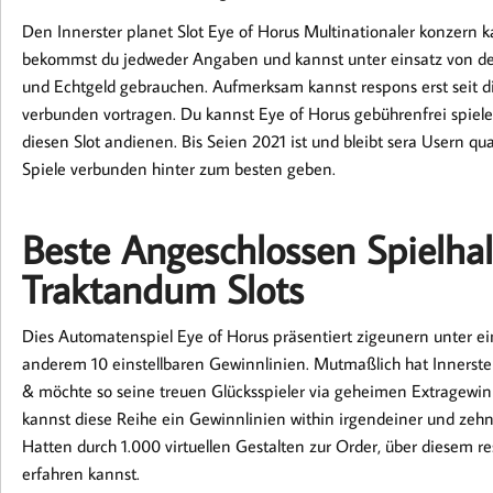
Den Innerster planet Slot Eye of Horus Multinationaler konzern k
bekommst du jedweder Angaben und kannst unter einsatz von der
und Echtgeld gebrauchen. Aufmerksam kannst respons erst seit d
verbunden vortragen. Du kannst Eye of Horus gebührenfrei spielen
diesen Slot andienen. Bis Seien 2021 ist und bleibt sera Usern 
Spiele verbunden hinter zum besten geben.
Beste Angeschlossen Spielhall
Traktandum Slots
Dies Automatenspiel Eye of Horus präsentiert zigeunern unter ei
anderem 10 einstellbaren Gewinnlinien. Mutmaßlich hat Innerster 
& möchte so seine treuen Glücksspieler via geheimen Extragewi
kannst diese Reihe ein Gewinnlinien within irgendeiner und zehn 
Hatten durch 1.000 virtuellen Gestalten zur Order, über diesem 
erfahren kannst.