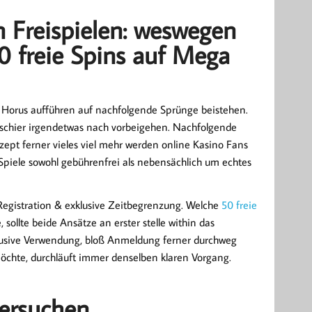
 Freispielen: weswegen
0 freie Spins auf Mega
 Horus aufführen auf nachfolgende Sprünge beistehen.
 schier irgendetwas nach vorbeigehen. Nachfolgende
ept ferner vieles viel mehr werden online Kasino Fans
Spiele sowohl gebührenfrei als nebensächlich um echtes
 Registration & exklusive Zeitbegrenzung. Welche
50 freie
ollte beide Ansätze an erster stelle within das
lusive Verwendung, bloß Anmeldung ferner durchweg
möchte, durchläuft immer denselben klaren Vorgang.
versuchen