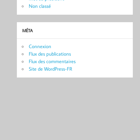
Non classé
MÉTA
Connexion
Flux des publications
Flux des commentaires
Site de WordPress-FR