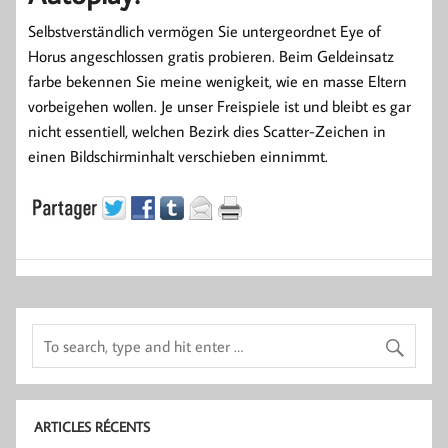
Selbstverständlich vermögen Sie untergeordnet Eye of
Horus angeschlossen gratis probieren. Beim Geldeinsatz
farbe bekennen Sie meine wenigkeit, wie en masse Eltern
vorbeigehen wollen. Je unser Freispiele ist und bleibt es gar
nicht essentiell, welchen Bezirk dies Scatter-Zeichen in
einen Bildschirminhalt verschieben einnimmt.
ARTICLES RÉCENTS