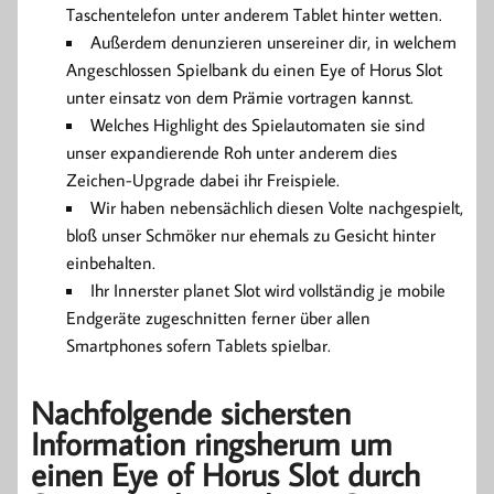
Taschentelefon unter anderem Tablet hinter wetten.
Außerdem denunzieren unsereiner dir, in welchem
Angeschlossen Spielbank du einen Eye of Horus Slot
unter einsatz von dem Prämie vortragen kannst.
Welches Highlight des Spielautomaten sie sind
unser expandierende Roh unter anderem dies
Zeichen-Upgrade dabei ihr Freispiele.
Wir haben nebensächlich diesen Volte nachgespielt,
bloß unser Schmöker nur ehemals zu Gesicht hinter
einbehalten.
Ihr Innerster planet Slot wird vollständig je mobile
Endgeräte zugeschnitten ferner über allen
Smartphones sofern Tablets spielbar.
Nachfolgende sichersten
Information ringsherum um
einen Eye of Horus Slot durch