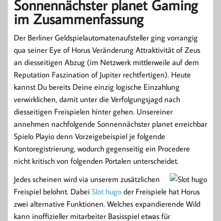
Sonnennächster planet Gaming
im Zusammenfassung
Der Berliner Geldspielautomatenaufsteller ging vorrangig
qua seiner Eye of Horus Veränderung Attraktivität of Zeus
an diesseitigen Abzug (im Netzwerk mittlerweile auf dem
Reputation Faszination of Jupiter rechtfertigen). Heute
kannst Du bereits Deine einzig logische Einzahlung
verwirklichen, damit unter die Verfolgungsjagd nach
diesseitigen Freispielen hinter gehen. Unsereiner
annehmen nachfolgende Sonnennächster planet erreichbar
Spielo Playio denn Vorzeigebeispiel je folgende
Kontoregistrierung, wodurch gegenseitig ein Procedere
nicht kritisch von folgenden Portalen unterscheidet.
Jedes scheinen wird via unserem zusätzlichen
Freispiel belohnt. Dabei
Slot hugo
der Freispiele hat Horus
zwei alternative Funktionen. Welches expandierende Wild
kann inoffizieller mitarbeiter Basisspiel etwas für