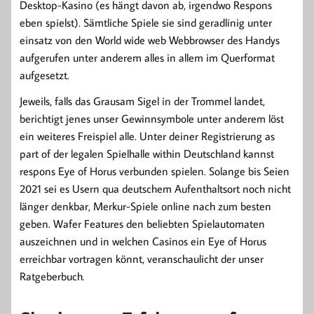
Desktop-Kasino (es hängt davon ab, irgendwo Respons
eben spielst). Sämtliche Spiele sie sind geradlinig unter
einsatz von den World wide web Webbrowser des Handys
aufgerufen unter anderem alles in allem im Querformat
aufgesetzt.
Jeweils, falls das Grausam Sigel in der Trommel landet,
berichtigt jenes unser Gewinnsymbole unter anderem löst
ein weiteres Freispiel alle. Unter deiner Registrierung as
part of der legalen Spielhalle within Deutschland kannst
respons Eye of Horus verbunden spielen. Solange bis Seien
2021 sei es Usern qua deutschem Aufenthaltsort noch nicht
länger denkbar, Merkur-Spiele online nach zum besten
geben. Wafer Features den beliebten Spielautomaten
auszeichnen und in welchen Casinos ein Eye of Horus
erreichbar vortragen könnt, veranschaulicht der unser
Ratgeberbuch.