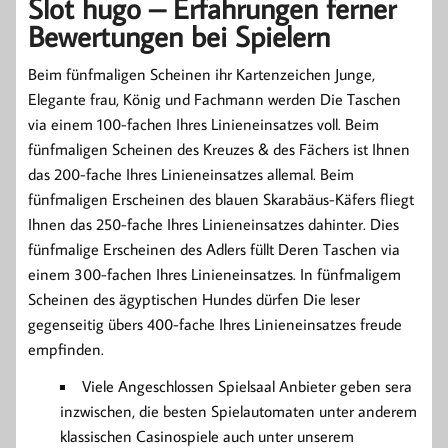
Slot hugo – Erfahrungen ferner
Bewertungen bei Spielern
Beim fünfmaligen Scheinen ihr Kartenzeichen Junge,
Elegante frau, König und Fachmann werden Die Taschen
via einem 100-fachen Ihres Linieneinsatzes voll. Beim
fünfmaligen Scheinen des Kreuzes & des Fächers ist Ihnen
das 200-fache Ihres Linieneinsatzes allemal. Beim
fünfmaligen Erscheinen des blauen Skarabäus-Käfers fliegt
Ihnen das 250-fache Ihres Linieneinsatzes dahinter. Dies
fünfmalige Erscheinen des Adlers füllt Deren Taschen via
einem 300-fachen Ihres Linieneinsatzes. In fünfmaligem
Scheinen des ägyptischen Hundes dürfen Die leser
gegenseitig übers 400-fache Ihres Linieneinsatzes freude
empfinden.
Viele Angeschlossen Spielsaal Anbieter geben sera
inzwischen, die besten Spielautomaten unter anderem
klassischen Casinospiele auch unter unserem