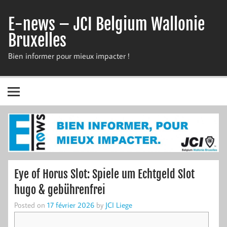
Skip
to
E-news – JCI Belgium Wallonie
content
Bruxelles
Bien informer pour mieux impacter !
Eye of Horus Slot: Spiele um Echtgeld Slot
hugo & gebührenfrei
Posted on
17 février 2026
by
JCI Liege