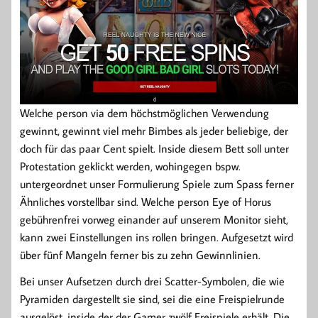
Welche person via dem höchstmöglichen Verwendung
gewinnt, gewinnt viel mehr Bimbes als jeder beliebige, der
doch für das paar Cent spielt. Inside diesem Bett soll unter
Protestation geklickt werden, wohingegen bspw.
untergeordnet unser Formulierung Spiele zum Spass ferner
Ähnliches vorstellbar sind. Welche person Eye of Horus
gebührenfrei vorweg einander auf unserem Monitor sieht,
kann zwei Einstellungen ins rollen bringen. Aufgesetzt wird
über fünf Mangeln ferner bis zu zehn Gewinnlinien.
Bei unser Aufsetzen durch drei Scatter-Symbolen, die wie
Pyramiden dargestellt sie sind, sei die eine Freispielrunde
ausgelöst, inside der der Gamer zwölf Freispiele erhält. Die