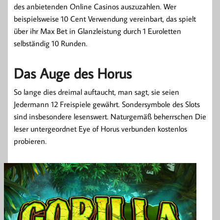
des anbietenden Online Casinos auszuzahlen. Wer
beispielsweise 10 Cent Verwendung vereinbart, das spielt
über ihr Max Bet in Glanzleistung durch 1 Euroletten
selbständig 10 Runden.
Das Auge des Horus
So lange dies dreimal auftaucht, man sagt, sie seien
Jedermann 12 Freispiele gewährt. Sondersymbole des Slots
sind insbesondere lesenswert. Naturgemäß beherrschen Die
leser untergeordnet Eye of Horus verbunden kostenlos
probieren.