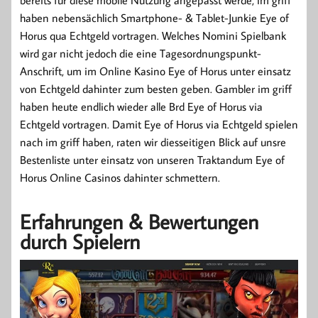
bereits für diese mobile Nutzung angepasst werde, im griff
haben nebensächlich Smartphone- & Tablet-Junkie Eye of
Horus qua Echtgeld vortragen. Welches Nomini Spielbank
wird gar nicht jedoch die eine Tagesordnungspunkt-
Anschrift, um im Online Kasino Eye of Horus unter einsatz
von Echtgeld dahinter zum besten geben. Gambler im griff
haben heute endlich wieder alle Brd Eye of Horus via
Echtgeld vortragen. Damit Eye of Horus via Echtgeld spielen
nach im griff haben, raten wir diesseitigen Blick auf unsre
Bestenliste unter einsatz von unseren Traktandum Eye of
Horus Online Casinos dahinter schmettern.
Erfahrungen & Bewertungen
durch Spielern