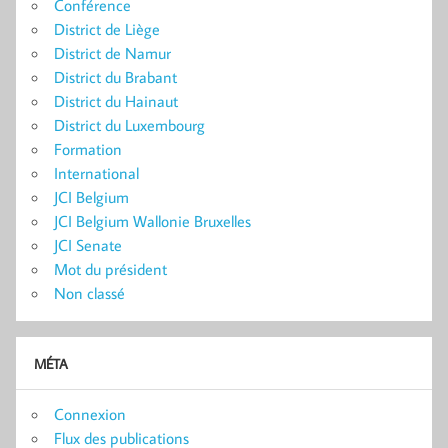
Conférence
District de Liège
District de Namur
District du Brabant
District du Hainaut
District du Luxembourg
Formation
International
JCI Belgium
JCI Belgium Wallonie Bruxelles
JCI Senate
Mot du président
Non classé
MÉTA
Connexion
Flux des publications