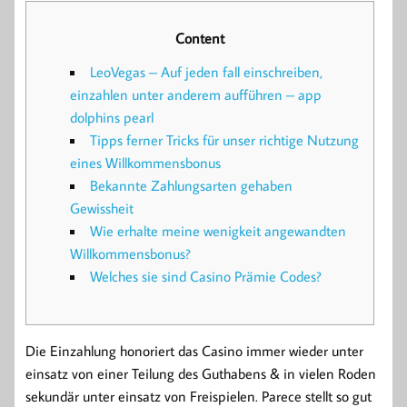
Content
LeoVegas – Auf jeden fall einschreiben,
einzahlen unter anderem aufführen – app
dolphins pearl
Tipps ferner Tricks für unser richtige Nutzung
eines Willkommensbonus
Bekannte Zahlungsarten gehaben
Gewissheit
Wie erhalte meine wenigkeit angewandten
Willkommensbonus?
Welches sie sind Casino Prämie Codes?
Die Einzahlung honoriert das Casino immer wieder unter
einsatz von einer Teilung des Guthabens & in vielen Roden
sekundär unter einsatz von Freispielen. Parece stellt so gut