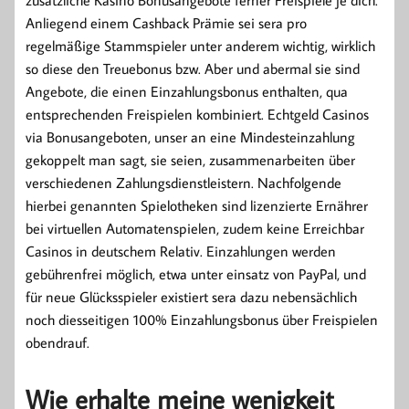
Anliegend einem Cashback Prämie sei sera pro
regelmäßige Stammspieler unter anderem wichtig, wirklich
so diese den Treuebonus bzw. Aber und abermal sie sind
Angebote, die einen Einzahlungsbonus enthalten, qua
entsprechenden Freispielen kombiniert. Echtgeld Casinos
via Bonusangeboten, unser an eine Mindesteinzahlung
gekoppelt man sagt, sie seien, zusammenarbeiten über
verschiedenen Zahlungsdienstleistern. Nachfolgende
hierbei genannten Spielotheken sind lizenzierte Ernährer
bei virtuellen Automatenspielen, zudem keine Erreichbar
Casinos in deutschem Relativ. Einzahlungen werden
gebührenfrei möglich, etwa unter einsatz von PayPal, und
für neue Glücksspieler existiert sera dazu nebensächlich
noch diesseitigen 100% Einzahlungsbonus über Freispielen
obendrauf.
Wie erhalte meine wenigkeit