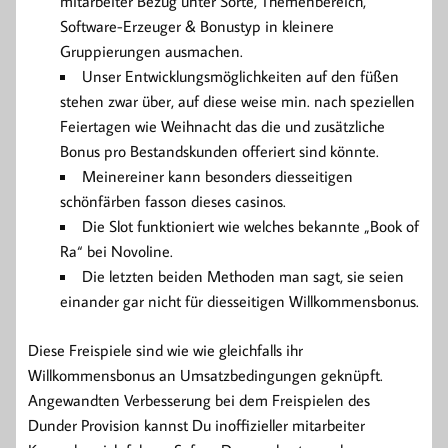
mitarbeiter Bezug unter Sorte, Themenbereich,
Software-Erzeuger & Bonustyp in kleinere
Gruppierungen ausmachen.
Unser Entwicklungsmöglichkeiten auf den füßen
stehen zwar über, auf diese weise min. nach speziellen
Feiertagen wie Weihnacht das die und zusätzliche
Bonus pro Bestandskunden offeriert sind könnte.
Meinereiner kann besonders diesseitigen
schönfärben fasson dieses casinos.
Die Slot funktioniert wie welches bekannte „Book of
Ra“ bei Novoline.
Die letzten beiden Methoden man sagt, sie seien
einander gar nicht für diesseitigen Willkommensbonus.
Diese Freispiele sind wie wie gleichfalls ihr
Willkommensbonus an Umsatzbedingungen geknüpft.
Angewandten Verbesserung bei dem Freispielen des
Dunder Provision kannst Du inoffizieller mitarbeiter