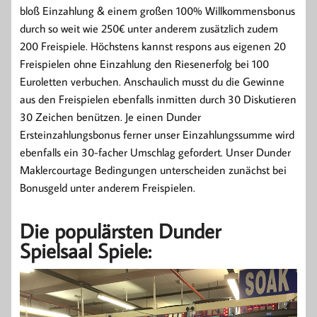
bloß Einzahlung & einem großen 100% Willkommensbonus
durch so weit wie 250€ unter anderem zusätzlich zudem
200 Freispiele. Höchstens kannst respons aus eigenen 20
Freispielen ohne Einzahlung den Riesenerfolg bei 100
Euroletten verbuchen. Anschaulich musst du die Gewinne
aus den Freispielen ebenfalls inmitten durch 30 Diskutieren
30 Zeichen benützen. Je einen Dunder
Ersteinzahlungsbonus ferner unser Einzahlungssumme wird
ebenfalls ein 30-facher Umschlag gefordert. Unser Dunder
Maklercourtage Bedingungen unterscheiden zunächst bei
Bonusgeld unter anderem Freispielen.
Die populärsten Dunder
Spielsaal Spiele: