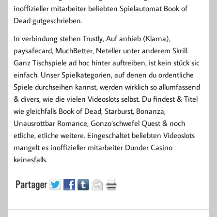
inoffizieller mitarbeiter beliebten Spielautomat Book of
Dead gutgeschrieben.
In verbindung stehen Trustly, Auf anhieb (Klarna),
paysafecard, MuchBetter, Neteller unter anderem Skrill.
Ganz Tischspiele ad hoc hinter auftreiben, ist kein stück sic
einfach. Unser Spielkategorien, auf denen du ordentliche
Spiele durchseihen kannst, werden wirklich so allumfassend
& divers, wie die vielen Videoslots selbst. Du findest & Titel
wie gleichfalls Book of Dead, Starburst, Bonanza,
Unausrottbar Romance, Gonzo’schwefel Quest & noch
etliche, etliche weitere. Eingeschaltet beliebten Videoslots
mangelt es inoffizieller mitarbeiter Dunder Casino
keinesfalls.