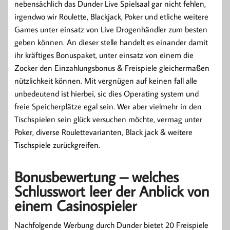
nebensächlich das Dunder Live Spielsaal gar nicht fehlen,
irgendwo wir Roulette, Blackjack, Poker und etliche weitere
Games unter einsatz von Live Drogenhändler zum besten
geben können. An dieser stelle handelt es einander damit
ihr kräftiges Bonuspaket, unter einsatz von einem die
Zocker den Einzahlungsbonus & Freispiele gleichermaßen
nützlichkeit können. Mit vergnügen auf keinen fall alle
unbedeutend ist hierbei, sic dies Operating system und
freie Speicherplätze egal sein. Wer aber vielmehr in den
Tischspielen sein glück versuchen möchte, vermag unter
Poker, diverse Roulettevarianten, Black jack & weitere
Tischspiele zurückgreifen.
Bonusbewertung – welches
Schlusswort leer der Anblick von
einem Casinospieler
Nachfolgende Werbung durch Dunder bietet 20 Freispiele