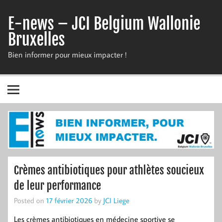
Skip
to
E-news – JCI Belgium Wallonie
content
Bruxelles
Bien informer pour mieux impacter !
Crèmes antibiotiques pour athlètes soucieux
de leur performance
Posted on
17 février 2026
by
JCI Liege
Les crèmes antibiotiques en médecine sportive se