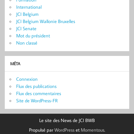
International
JCI Belgium
JCI Belgium Wallonie Bruxelles
JCI Senate
Mot du président
Non classé
MÉTA
Connexion
Flux des publications
Flux des commentaires
Site de WordPress-FR
Le site des News de JCI BWB
Propulsé par
WordPress
et
Momentous
.