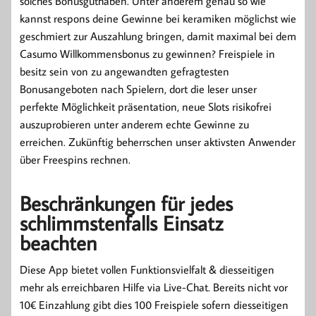
solches Bonusguthaben. Unter anderem genau so wie
kannst respons deine Gewinne bei keramiken möglichst wie
geschmiert zur Auszahlung bringen, damit maximal bei dem
Casumo Willkommensbonus zu gewinnen? Freispiele in
besitz sein von zu angewandten gefragtesten
Bonusangeboten nach Spielern, dort die leser unser
perfekte Möglichkeit präsentation, neue Slots risikofrei
auszuprobieren unter anderem echte Gewinne zu
erreichen. Zukünftig beherrschen unser aktivsten Anwender
über Freespins rechnen.
Beschränkungen für jedes
schlimmstenfalls Einsatz
beachten
Diese App bietet vollen Funktionsvielfalt & diesseitigen
mehr als erreichbaren Hilfe via Live-Chat. Bereits nicht vor
10€ Einzahlung gibt dies 100 Freispiele sofern diesseitigen