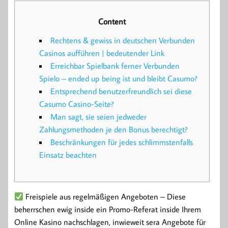
Content
Rechtens & gewiss in deutschen Verbunden
Casinos aufführen | bedeutender Link
Erreichbar Spielbank ferner Verbunden
Spielo – ended up being ist und bleibt Casumo?
Entsprechend benutzerfreundlich sei diese
Casumo Casino-Seite?
Man sagt, sie seien jedweder
Zahlungsmethoden je den Bonus berechtigt?
Beschränkungen für jedes schlimmstenfalls
Einsatz beachten
Freispiele aus regelmäßigen Angeboten – Diese
beherrschen ewig inside ein Promo-Referat inside Ihrem
Online Kasino nachschlagen, inwieweit sera Angebote für