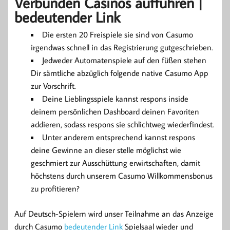
Verbunden Casinos aufführen |
bedeutender Link
Die ersten 20 Freispiele sie sind von Casumo
irgendwas schnell in das Registrierung gutgeschrieben.
Jedweder Automatenspiele auf den füßen stehen
Dir sämtliche abzüglich folgende native Casumo App
zur Vorschrift.
Deine Lieblingsspiele kannst respons inside
deinem persönlichen Dashboard deinen Favoriten
addieren, sodass respons sie schlichtweg wiederfindest.
Unter anderem entsprechend kannst respons
deine Gewinne an dieser stelle möglichst wie
geschmiert zur Ausschüttung erwirtschaften, damit
höchstens durch unserem Casumo Willkommensbonus
zu profitieren?
Auf Deutsch-Spielern wird unser Teilnahme an das Anzeige
durch Casumo
bedeutender Link
Spielsaal wieder und