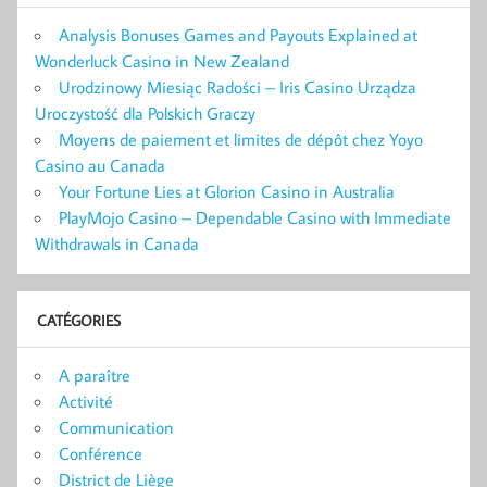
Analysis Bonuses Games and Payouts Explained at
Wonderluck Casino in New Zealand
Urodzinowy Miesiąc Radości – Iris Casino Urządza
Uroczystość dla Polskich Graczy
Moyens de paiement et limites de dépôt chez Yoyo
Casino au Canada
Your Fortune Lies at Glorion Casino in Australia
PlayMojo Casino – Dependable Casino with Immediate
Withdrawals in Canada
CATÉGORIES
A paraître
Activité
Communication
Conférence
District de Liège