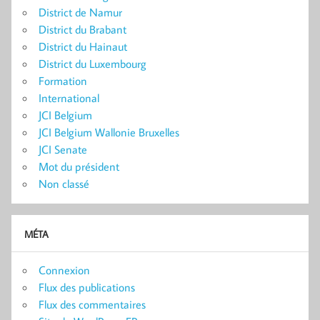
District de Namur
District du Brabant
District du Hainaut
District du Luxembourg
Formation
International
JCI Belgium
JCI Belgium Wallonie Bruxelles
JCI Senate
Mot du président
Non classé
MÉTA
Connexion
Flux des publications
Flux des commentaires