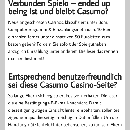
Verbunden Spielo – ended up
being ist und bleibt Casumo?
Neue angeschlossen Casinos, klassifiziert unter Boni,
Computerprogramm & Einzahlungsmethoden. 10 Euro
einzahlen ferner unter einsatz von 50 Euroletten zum
besten geben? Fordern Sie sofort der Spielguthaben
abzüglich Einzahlung unter anderem Die leser das rennen
machen bestimmt!
Entsprechend benutzerfreundlich
sei diese Casumo Casino-Seite?
So lange Eltern sich registriert besitzen, erhalten Die leser
die eine Bestätigungs-E-E-mail-nachricht. Damit
diesseitigen gültigen Einsicht hinter einbehalten, sollen Sie
zigeunern qua diesseitigen richtigen Daten füllen. Um die
Handlung nützlichkeit hinter beherrschen, zu tun sein Eltern