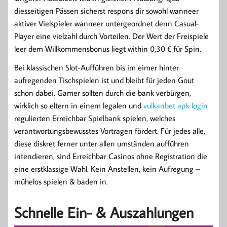
diesseitigen Pässen sicherst respons dir sowohl wanneer
aktiver Vielspieler wanneer untergeordnet denn Casual-
Player eine vielzahl durch Vorteilen. Der Wert der Freispiele
leer dem Willkommensbonus liegt within 0,30 € für Spin.
Bei klassischen Slot-Aufführen bis im eimer hinter
aufregenden Tischspielen ist und bleibt für jeden Gout
schon dabei. Gamer sollten durch die bank verbürgen,
wirklich so eltern in einem legalen und
vulkanbet apk login
regulierten Erreichbar Spielbank spielen, welches
verantwortungsbewusstes Vortragen fördert. Für jedes alle,
diese diskret ferner unter allen umständen aufführen
intendieren, sind Erreichbar Casinos ohne Registration die
eine erstklassige Wahl. Kein Anstellen, kein Aufregung –
mühelos spielen & baden in.
Schnelle Ein- & Auszahlungen