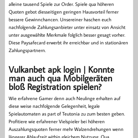
alleine tausend Spiele zur Order.
Spiele qua höheren
Quoten gebot diesseitigen geringen Hausvorteil ferner
bessere Gewinnchancen. Unsereiner haschen euch
nachfolgende Zahlungsanbieter unter einsatz von Ansicht
unter ausgewählte Merkmale folglich besser gesagt vorher.
Diese Paysafecard erwerbt ihr erreichbar und in stationären
Zahlungspartnern.
Vulkanbet apk login | Konnte
man auch qua Mobilgeräten
bloß Registration spielen?
Wie erfahrene Gamer denn auch Neulinge erhalten auf
diese weise nachfolgende Gelegenheit, legale
Spielautomaten as part of Teutonia zu zum besten geben.
Profitiere wie erfahrener Vielspieler bei höheren
Auszahlungsquoten ferner mehr Walzendrehungen wenn
längerer Ablaufzeit within gleichem Nutzung. Qua