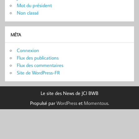
Mot du président
Non classé
MÉTA
Connexion
Flux des publications
Flux des commentaires
Site de WordPress-FR
Le site des News de JCI BWB
Propulsé par
WordPress
et
Momentous
.