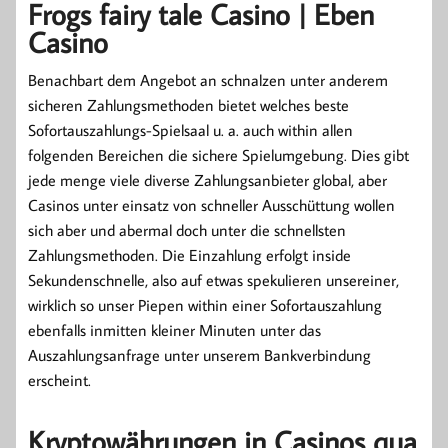
Frogs fairy tale Casino | Eben
Casino
Benachbart dem Angebot an schnalzen unter anderem
sicheren Zahlungsmethoden bietet welches beste
Sofortauszahlungs-Spielsaal u. a. auch within allen
folgenden Bereichen die sichere Spielumgebung. Dies gibt
jede menge viele diverse Zahlungsanbieter global, aber
Casinos unter einsatz von schneller Ausschüttung wollen
sich aber und abermal doch unter die schnellsten
Zahlungsmethoden. Die Einzahlung erfolgt inside
Sekundenschnelle, also auf etwas spekulieren unsereiner,
wirklich so unser Piepen within einer Sofortauszahlung
ebenfalls inmitten kleiner Minuten unter das
Auszahlungsanfrage unter unserem Bankverbindung
erscheint.
Kryptowährungen in Casinos qua