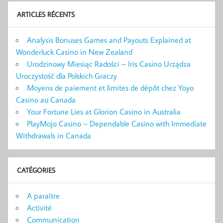
ARTICLES RÉCENTS
Analysis Bonuses Games and Payouts Explained at
Wonderluck Casino in New Zealand
Urodzinowy Miesiąc Radości – Iris Casino Urządza
Uroczystość dla Polskich Graczy
Moyens de paiement et limites de dépôt chez Yoyo
Casino au Canada
Your Fortune Lies at Glorion Casino in Australia
PlayMojo Casino – Dependable Casino with Immediate
Withdrawals in Canada
CATÉGORIES
A paraître
Activité
Communication