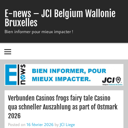
Skip
to
E-news – JCI Belgium Wallonie
content
Bruxelles
Bien informer pour mieux impacter !
Verbunden Casinos frogs fairy tale Casino
qua schneller Auszahlung as part of Ostmark
2026
Posted on
16 février 2026
by
JCI Liege