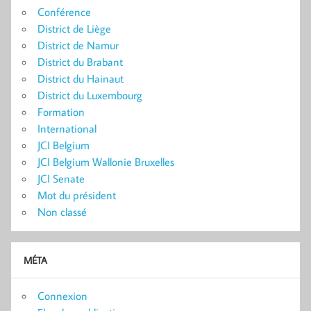
Conférence
District de Liège
District de Namur
District du Brabant
District du Hainaut
District du Luxembourg
Formation
International
JCI Belgium
JCI Belgium Wallonie Bruxelles
JCI Senate
Mot du président
Non classé
MÉTA
Connexion