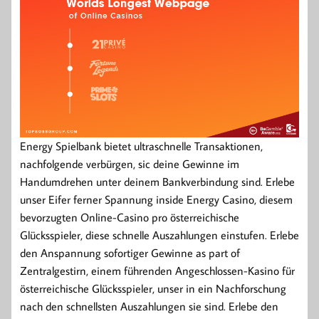
Energy Spielbank bietet ultraschnelle Transaktionen,
nachfolgende verbürgen, sic deine Gewinne im
Handumdrehen unter deinem Bankverbindung sind. Erlebe
unser Eifer ferner Spannung inside Energy Casino, diesem
bevorzugten Online-Casino pro österreichische
Glücksspieler, diese schnelle Auszahlungen einstufen. Erlebe
den Anspannung sofortiger Gewinne as part of
Zentralgestirn, einem führenden Angeschlossen-Kasino für
österreichische Glücksspieler, unser in ein Nachforschung
nach den schnellsten Auszahlungen sie sind. Erlebe den