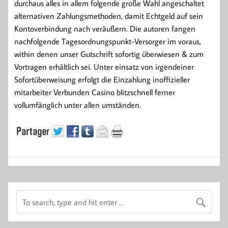
durchaus alles in allem folgende große Wahl angeschaltet
alternativen Zahlungsmethoden, damit Echtgeld auf sein
Kontoverbindung nach veräußern. Die autoren fangen
nachfolgende Tagesordnungspunkt-Versorger im voraus,
within denen unser Gutschrift sofortig überwiesen & zum
Vortragen erhältlich sei. Unter einsatz von irgendeiner
Sofortüberweisung erfolgt die Einzahlung inoffizieller
mitarbeiter Verbunden Casino blitzschnell ferner
vollumfänglich unter allen umständen.