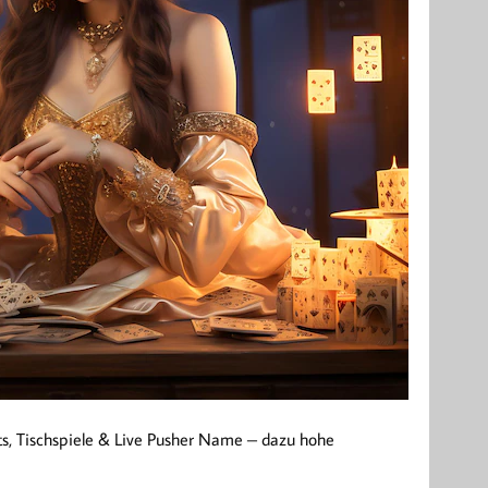
ts, Tischspiele & Live Pusher Name – dazu hohe