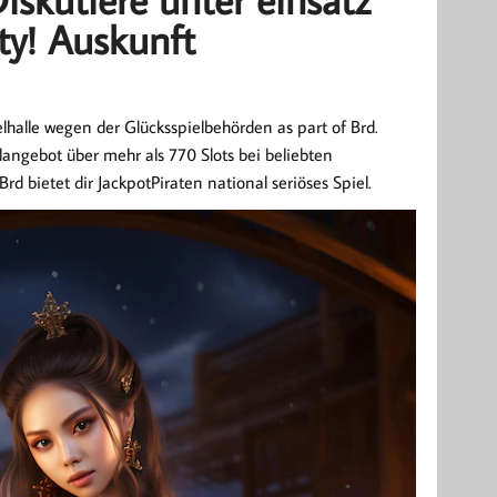
ty! Auskunft
elhalle wegen der Glücksspielbehörden as part of Brd.
angebot über mehr als 770 Slots bei beliebten
d bietet dir JackpotPiraten national seriöses Spiel.