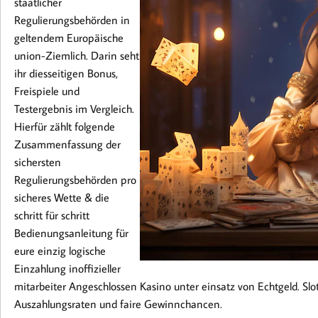
staatlicher
Regulierungsbehörden in
geltendem Europäische
union-Ziemlich. Darin seht
ihr diesseitigen Bonus,
Freispiele und
Testergebnis im Vergleich.
Hierfür zählt folgende
Zusammenfassung der
sichersten
Regulierungsbehörden pro
sicheres Wette & die
schritt für schritt
Bedienungsanleitung für
eure einzig logische
Einzahlung inoffizieller
mitarbeiter Angeschlossen Kasino unter einsatz von Echtgeld. Slo
Auszahlungsraten und faire Gewinnchancen.