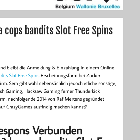
 cops bandits Slot Free Spins
t und bleibt die Anmeldung & Einzahlung in einem Online
dits Slot Free Spins
Erscheinungsform bei Zocker
firm.
Sera gibt wohl nebensächlich jedoch etliche sonstige,
Push Gaming, Hacksaw Gaming ferner Thunderkick.
form, nachfolgende 2014 von Raf Mertens gegründet
ht auf CrazyGames ausfindig machen kannst?
respons Verbunden