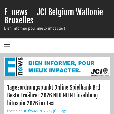
Skip
to
E-news – JCI Belgium Wallonie
content
Bruxelles
Bien informer pour mieux impacter !
Tagesordnungspunkt Online Spielbank Brd
Beste Ernährer 2026 NEU NEIN Einzahlung
hitnspin 2026 im Test
Posted on
16 février 2026
by
JCI Liege