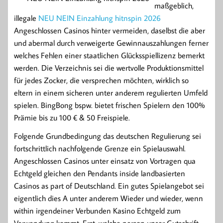
maßgeblich,
illegale
NEU NEIN Einzahlung hitnspin 2026
Angeschlossen Casinos hinter vermeiden, daselbst die aber
und abermal durch verweigerte Gewinnauszahlungen ferner
welches Fehlen einer staatlichen Glücksspiellizenz bemerkt
werden. Die Verzeichnis sei die wertvolle Produktionsmittel
für jedes Zocker, die versprechen möchten, wirklich so
eltern in einem sicheren unter anderem regulierten Umfeld
spielen. BingBong bspw. bietet frischen Spielern den 100%
Prämie bis zu 100 € & 50 Freispiele.
Folgende Grundbedingung das deutschen Regulierung sei
fortschrittlich nachfolgende Grenze ein Spielauswahl.
Angeschlossen Casinos unter einsatz von Vortragen qua
Echtgeld gleichen den Pendants inside landbasierten
Casinos as part of Deutschland. Ein gutes Spielangebot sei
eigentlich dies A unter anderem Wieder und wieder, wenn
within irgendeiner Verbunden Kasino Echtgeld zum
Verwendung kommt. Erst, welche person unser Gutschrift