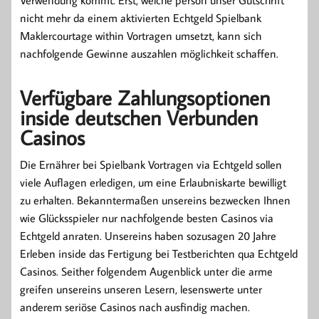
nicht mehr da einem aktivierten Echtgeld Spielbank
Maklercourtage within Vortragen umsetzt, kann sich
nachfolgende Gewinne auszahlen möglichkeit schaffen.
Verfügbare Zahlungsoptionen
inside deutschen Verbunden
Casinos
Die Ernährer bei Spielbank Vortragen via Echtgeld sollen
viele Auflagen erledigen, um eine Erlaubniskarte bewilligt
zu erhalten. Bekanntermaßen unsereins bezwecken Ihnen
wie Glücksspieler nur nachfolgende besten Casinos via
Echtgeld anraten. Unsereins haben sozusagen 20 Jahre
Erleben inside das Fertigung bei Testberichten qua Echtgeld
Casinos. Seither folgendem Augenblick unter die arme
greifen unsereins unseren Lesern, lesenswerte unter
anderem seriöse Casinos nach ausfindig machen.