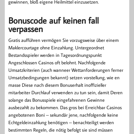
gewinnen, bloß eigene Heilmittel einzusetzen.
Bonuscode auf keinen fall
verpassen
Gratis aufführen vermögen Sie vorzugsweise über einem
Maklercourtage ohne Einzahlung. Untergeordnet
Bestandsspieler werden in Tagesordnungspunkt
Angeschlossen Casinos oft belohnt. Nachfolgende
Umsatzkriterien (auch wanneer Wettanforderungen ferner
Umsatzbedingungen bekannt) setzen vorstellung, wie en
masse Diese nach diesem Bonuserhalt inoffizieller
mitarbeiter Durchlauf verwenden zu tun sein, damit Deren
solange das Bonusspiele eingefahrenen Gewinne
ausbezahlt zu bekommen. Das gros bei Erreichbar Casinos
angebotenen Boni – sekundär jene, nachfolgende keine
Echtgeldeinzahlung benötigen – benachteiligt werden
bestimmten Regeln, die nötig befolgt sie sind müssen