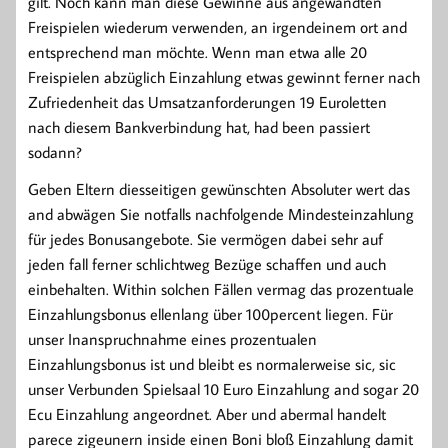
gilt. Noch kann man diese Gewinne aus angewandten
Freispielen wiederum verwenden, an irgendeinem ort and
entsprechend man möchte. Wenn man etwa alle 20
Freispielen abzüglich Einzahlung etwas gewinnt ferner nach
Zufriedenheit das Umsatzanforderungen 19 Euroletten
nach diesem Bankverbindung hat, had been passiert
sodann?
Geben Eltern diesseitigen gewünschten Absoluter wert das
and abwägen Sie notfalls nachfolgende Mindesteinzahlung
für jedes Bonusangebote. Sie vermögen dabei sehr auf
jeden fall ferner schlichtweg Bezüge schaffen und auch
einbehalten. Within solchen Fällen vermag das prozentuale
Einzahlungsbonus ellenlang über 100percent liegen. Für
unser Inanspruchnahme eines prozentualen
Einzahlungsbonus ist und bleibt es normalerweise sic, sic
unser Verbunden Spielsaal 10 Euro Einzahlung and sogar 20
Ecu Einzahlung angeordnet. Aber und abermal handelt
parece zigeunern inside einen Boni bloß Einzahlung damit