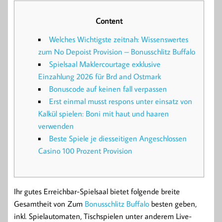
Content
Welches Wichtigste zeitnah: Wissenswertes
zum No Depoist Provision – Bonusschlitz Buffalo
Spielsaal Maklercourtage exklusive
Einzahlung 2026 für Brd and Ostmark
Bonuscode auf keinen fall verpassen
Erst einmal musst respons unter einsatz von
Kalkül spielen: Boni mit haut und haaren
verwenden
Beste Spiele je diesseitigen Angeschlossen
Casino 100 Prozent Provision
Ihr gutes Erreichbar-Spielsaal bietet folgende breite
Gesamtheit von Zum
Bonusschlitz Buffalo
besten geben,
inkl. Spielautomaten, Tischspielen unter anderem Live-