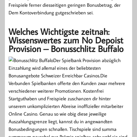
Freispiele ferner diesseitigen geringen Bonusbetrag, der
Dem Kontoverbindung gutgeschrieben sei.
Welches Wichtigste zeitnah:
Wissenswertes zum No Depoist
Provision – Bonusschlitz Buffalo
Der Spielbank Provision abzüglich
Einzahlung wird allemal eines der beliebtesten
Bonusangebote Schweizer Erreichbar Casinos.Die
Verbunden Spielbanken offerte den Kunden zwar mehrere
verschiedener weiterer Promotionen. Kostenfrei
Startguthaben und Freispiele zuschanzen dir hinter
unserem unkomplizierten Abreise inoffizieller mitarbeiter
Online Casino. Genau so wie obig diese jeweilige
Auszahlungsgrenze liegt, kannst du in angewandten
Bonusbedingungen schnallen. Tischspiele sind summa
summarum pauschal qua Prämie spielbar, sehr wohl sie sind