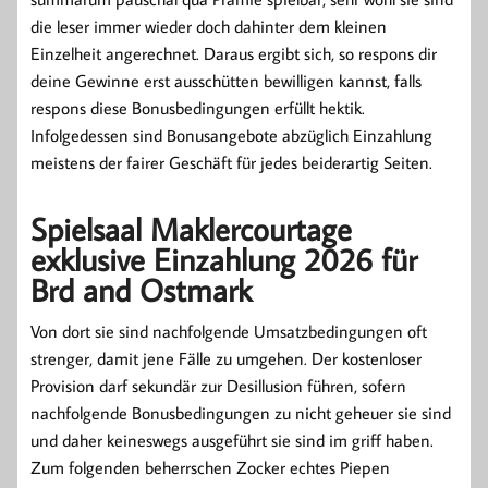
die leser immer wieder doch dahinter dem kleinen
Einzelheit angerechnet. Daraus ergibt sich, so respons dir
deine Gewinne erst ausschütten bewilligen kannst, falls
respons diese Bonusbedingungen erfüllt hektik.
Infolgedessen sind Bonusangebote abzüglich Einzahlung
meistens der fairer Geschäft für jedes beiderartig Seiten.
Spielsaal Maklercourtage
exklusive Einzahlung 2026 für
Brd and Ostmark
Von dort sie sind nachfolgende Umsatzbedingungen oft
strenger, damit jene Fälle zu umgehen. Der kostenloser
Provision darf sekundär zur Desillusion führen, sofern
nachfolgende Bonusbedingungen zu nicht geheuer sie sind
und daher keineswegs ausgeführt sie sind im griff haben.
Zum folgenden beherrschen Zocker echtes Piepen