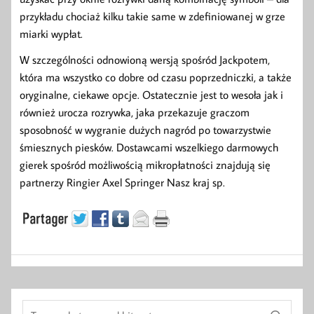
przykładu chociaż kilku takie same w zdefiniowanej w grze
miarki wypłat.
W szczególności odnowioną wersją spośród Jackpotem,
która ma wszystko co dobre od czasu poprzedniczki, a także
oryginalne, ciekawe opcje. Ostatecznie jest to wesoła jak i
również urocza rozrywka, jaka przekazuje graczom
sposobność w wygranie dużych nagród po towarzystwie
śmiesznych piesków. Dostawcami wszelkiego darmowych
gierek spośród możliwością mikropłatności znajdują się
partnerzy Ringier Axel Springer Nasz kraj sp.