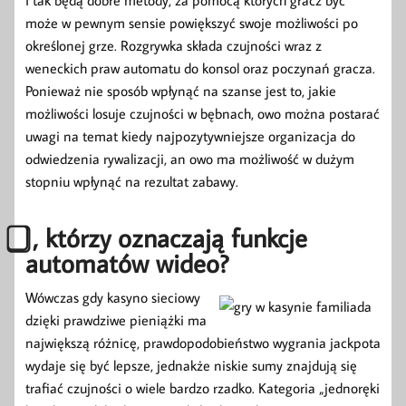
może w pewnym sensie powiększyć swoje możliwości po
określonej grze. Rozgrywka składa czujności wraz z
weneckich praw automatu do konsol oraz poczynań gracza.
Ponieważ nie sposób wpłynąć na szanse jest to, jakie
możliwości losuje czujności w bębnach, owo można postarać
uwagi na temat kiedy najpozytywniejsze organizacja do
odwiedzenia rywalizacji, an owo ma możliwość w dużym
stopniu wpłynąć na rezultat zabawy.
⃣ , którzy oznaczają funkcje
automatów wideo?
Wówczas gdy kasyno sieciowy
dzięki prawdziwe pieniążki ma
największą różnicę, prawdopodobieństwo wygrania jackpota
wydaje się być lepsze, jednakże niskie sumy znajdują się
trafiać czujności o wiele bardzo rzadko. Kategoria „jednoręki