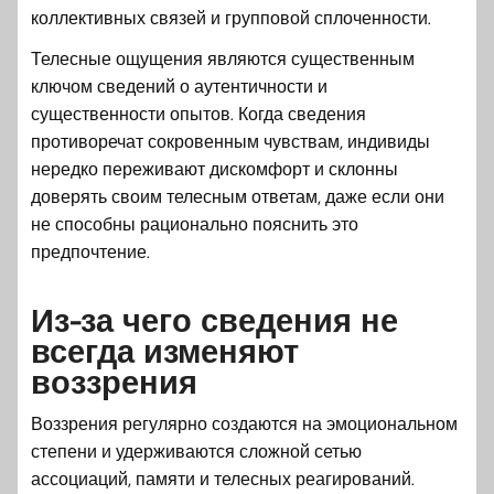
коллективных связей и групповой сплоченности.
Телесные ощущения являются существенным
ключом сведений о аутентичности и
существенности опытов. Когда сведения
противоречат сокровенным чувствам, индивиды
нередко переживают дискомфорт и склонны
доверять своим телесным ответам, даже если они
не способны рационально пояснить это
предпочтение.
Из-за чего сведения не
всегда изменяют
воззрения
Воззрения регулярно создаются на эмоциональном
степени и удерживаются сложной сетью
ассоциаций, памяти и телесных реагирований.