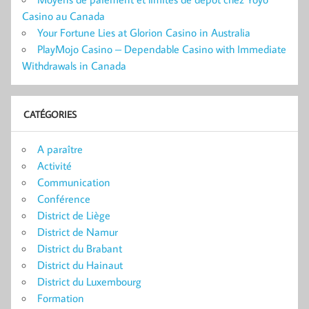
Casino au Canada
Your Fortune Lies at Glorion Casino in Australia
PlayMojo Casino – Dependable Casino with Immediate
Withdrawals in Canada
CATÉGORIES
A paraître
Activité
Communication
Conférence
District de Liège
District de Namur
District du Brabant
District du Hainaut
District du Luxembourg
Formation