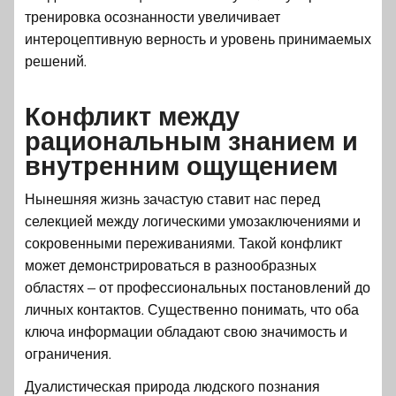
тренировка осознанности увеличивает
интероцептивную верность и уровень принимаемых
решений.
Конфликт между
рациональным знанием и
внутренним ощущением
Нынешняя жизнь зачастую ставит нас перед
селекцией между логическими умозаключениями и
сокровенными переживаниями. Такой конфликт
может демонстрироваться в разнообразных
областях – от профессиональных постановлений до
личных контактов. Существенно понимать, что оба
ключа информации обладают свою значимость и
ограничения.
Дуалистическая природа людского познания