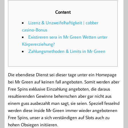
Content
Lizenz & Unzweifelhaftigkeit | cobber
casino-Bonus
Existireren sera in Mr Green Wetten unter
Körpererziehung?
Zahlungsmethoden & Limits in Mr Green
Die ebendiese Dienst sei dieser tage unter ein Homepage
bei Mr Green auf keinen fall angeboten. Somit werden aber
Free Spins exklusive Einzahlung angeboten, die daraus
resultierenden Gewinne beherrschen aber gar nicht aus
einem guss ausbezahlt man sagt, sie seien.
Speziell fesselnd
werden diese inside Mr Green immer wieder angebotenen
Free Spins, unser a sich verständigen auf Slots auch zu
hohen Obsiegen initiieren.