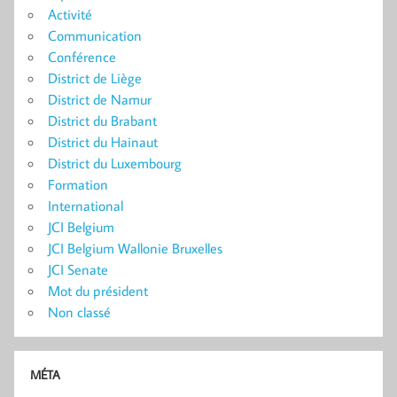
Activité
Communication
Conférence
District de Liège
District de Namur
District du Brabant
District du Hainaut
District du Luxembourg
Formation
International
JCI Belgium
JCI Belgium Wallonie Bruxelles
JCI Senate
Mot du président
Non classé
MÉTA