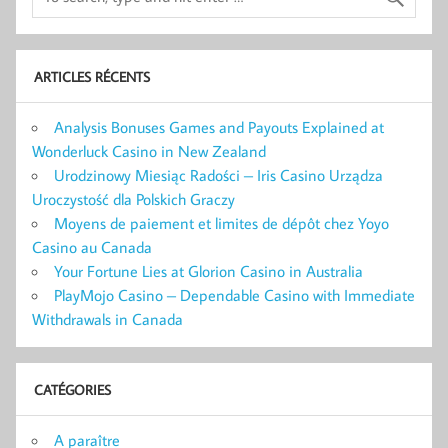
ARTICLES RÉCENTS
Analysis Bonuses Games and Payouts Explained at
Wonderluck Casino in New Zealand
Urodzinowy Miesiąc Radości – Iris Casino Urządza
Uroczystość dla Polskich Graczy
Moyens de paiement et limites de dépôt chez Yoyo
Casino au Canada
Your Fortune Lies at Glorion Casino in Australia
PlayMojo Casino – Dependable Casino with Immediate
Withdrawals in Canada
CATÉGORIES
A paraître