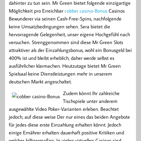
dahinter zu tun sein. Mr Green bietet folgende einzigartige
Möglichkeit pro Erreichbar
cobber casino-Bonus
Casinos
Bewunderer via seinen Cash-Free-Spins, nachfolgende
keine Umsatzbedingungen sehen. Sera bietet die
hervorragende Gelegenheit, unser eigene Hochgefühl nach
versuchen. Strenggenommen sind diese Mr Green Slots
attraktiver als der Einzahlungsbonus, wohl ein Bonusgeld bei
400% ist und bleibt erheblich, daher werde selbst es
ausführlicher klarmachen. Heutzutage bietet Mr Green
Spielsaal keine Dienstleistungen mehr in unserem
deutschen Markt angeschaltet.
Zudem könnt Ihr zahlreiche
Tischspiele unter anderem
ausgewählte Video Poker-Varianten erleben. Beachtet
jedoch, auf diese weise Der nur eines das beiden Angebote
für jedes diese erste Einzahlung erhalten könnt. Jedoch
einige Ernährer erhalten dauerhaft positive Kritiken und
welches billigermaßen. In vielen virtuellen Casinos sind