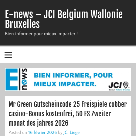
Skip
to
E-news – JCI Belgium Wallonie
content
Bruxelles
Bien informer pour mieux impacter !
Mr Green Gutscheincode 25 Freispiele cobber
casino-Bonus kostenfrei, 50 FS Zweiter
monat des jahres 2026
Posted on
16 février 2026
by
JCI Liege