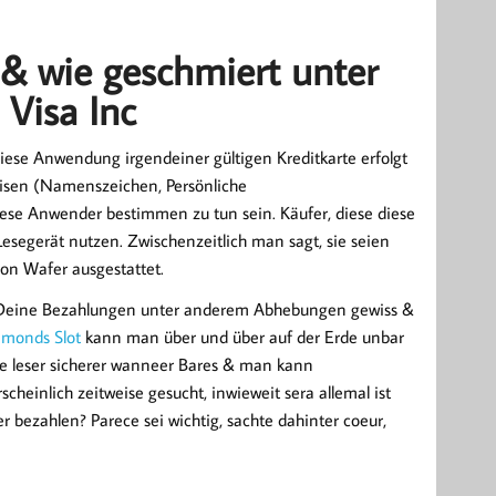
& wie geschmiert unter
 Visa Inc
Diese Anwendung irgendeiner gültigen Kreditkarte erfolgt
eisen (Namenszeichen, Persönliche
iese Anwender bestimmen zu tun sein. Käufer, diese diese
esegerät nutzen. Zwischenzeitlich man sagt, sie seien
von Wafer ausgestattet.
so Deine Bezahlungen unter anderem Abhebungen gewiss &
amonds Slot
kann man über und über auf der Erde unbar
die leser sicherer wanneer Bares & man kann
cheinlich zeitweise gesucht, inwieweit sera allemal ist
ter bezahlen? Parece sei wichtig, sachte dahinter coeur,