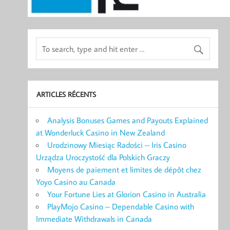
ARTICLES RÉCENTS
Analysis Bonuses Games and Payouts Explained
at Wonderluck Casino in New Zealand
Urodzinowy Miesiąc Radości – Iris Casino
Urządza Uroczystość dla Polskich Graczy
Moyens de paiement et limites de dépôt chez
Yoyo Casino au Canada
Your Fortune Lies at Glorion Casino in Australia
PlayMojo Casino – Dependable Casino with
Immediate Withdrawals in Canada