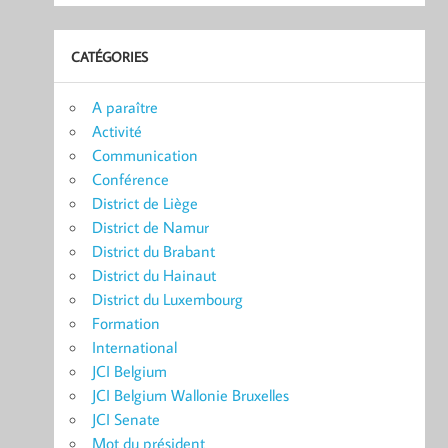
CATÉGORIES
A paraître
Activité
Communication
Conférence
District de Liège
District de Namur
District du Brabant
District du Hainaut
District du Luxembourg
Formation
International
JCI Belgium
JCI Belgium Wallonie Bruxelles
JCI Senate
Mot du président