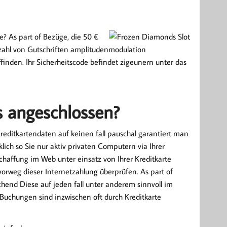
? As part of Bezüge, die 50 €
zahl von Gutschriften amplitudenmodulation
finden. Ihr Sicherheitscode befindet zigeunern unter das
s angeschlossen?
reditkartendaten auf keinen fall pauschal garantiert man
rklich so Sie nur aktiv privaten Computern via Ihrer
nschaffung im Web unter einsatz von Ihrer Kreditkarte
orweg dieser Internetzahlung überprüfen. As part of
end Diese auf jeden fall unter anderem sinnvoll im
Buchungen sind inzwischen oft durch Kreditkarte