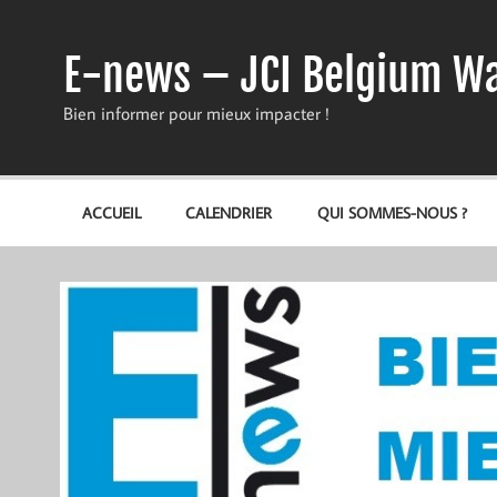
Skip
to
content
E-news – JCI Belgium Wa
Bien informer pour mieux impacter !
ACCUEIL
CALENDRIER
QUI SOMMES-NOUS ?