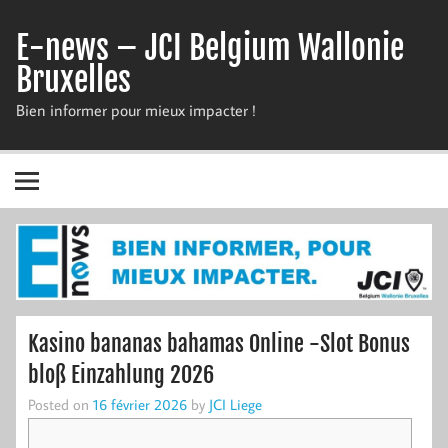
Skip
to
E-news – JCI Belgium Wallonie
content
Bruxelles
Bien informer pour mieux impacter !
Kasino bananas bahamas Online -Slot Bonus
bloß Einzahlung 2026
Posted on
16 février 2026
by
JCI Liege