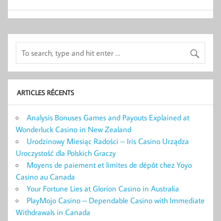
ARTICLES RÉCENTS
Analysis Bonuses Games and Payouts Explained at
Wonderluck Casino in New Zealand
Urodzinowy Miesiąc Radości – Iris Casino Urządza
Uroczystość dla Polskich Graczy
Moyens de paiement et limites de dépôt chez Yoyo
Casino au Canada
Your Fortune Lies at Glorion Casino in Australia
PlayMojo Casino – Dependable Casino with Immediate
Withdrawals in Canada