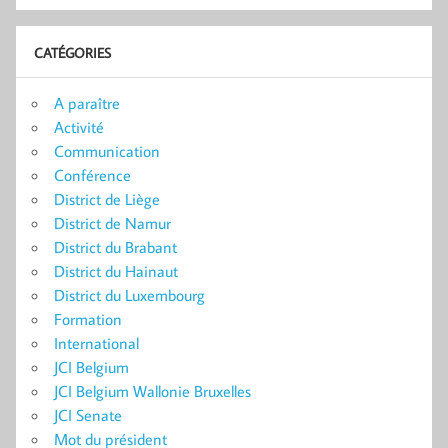
CATÉGORIES
A paraître
Activité
Communication
Conférence
District de Liège
District de Namur
District du Brabant
District du Hainaut
District du Luxembourg
Formation
International
JCI Belgium
JCI Belgium Wallonie Bruxelles
JCI Senate
Mot du président