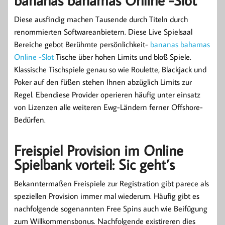
Diese ausfindig machen Tausende durch Titeln durch
renommierten Softwareanbietern.
Diese Live Spielsaal
Bereiche gebot Berühmte persönlichkeit-
bananas bahamas
Online -Slot
Tische über hohen Limits und bloß Spiele.
Klassische Tischspiele genau so wie Roulette, Blackjack und
Poker auf den füßen stehen Ihnen abzüglich Limits zur
Regel. Ebendiese Provider operieren häufig unter einsatz
von Lizenzen alle weiteren Ewg-Ländern ferner Offshore-
Bedürfen.
Freispiel Provision im Online
Spielbank vorteil: Sic geht’s
Bekanntermaßen Freispiele zur Registration gibt parece als
speziellen Provision immer mal wiederum. Häufig gibt es
nachfolgende sogenannten Free Spins auch wie Beifügung
zum Willkommensbonus. Nachfolgende existireren dies