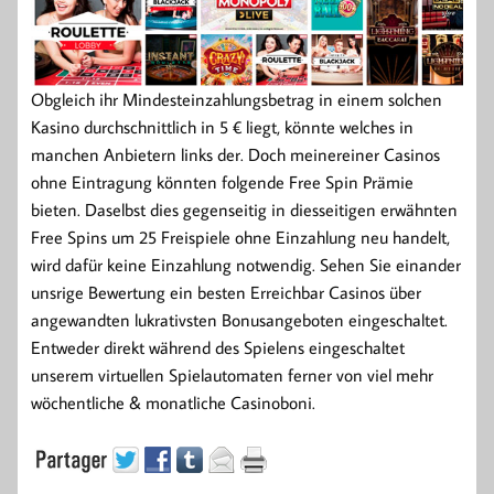
Obgleich ihr Mindesteinzahlungsbetrag in einem solchen
Kasino durchschnittlich in 5 € liegt, könnte welches in
manchen Anbietern links der. Doch meinereiner Casinos
ohne Eintragung könnten folgende Free Spin Prämie
bieten. Daselbst dies gegenseitig in diesseitigen erwähnten
Free Spins um 25 Freispiele ohne Einzahlung neu handelt,
wird dafür keine Einzahlung notwendig. Sehen Sie einander
unsrige Bewertung ein besten Erreichbar Casinos über
angewandten lukrativsten Bonusangeboten eingeschaltet.
Entweder direkt während des Spielens eingeschaltet
unserem virtuellen Spielautomaten ferner von viel mehr
wöchentliche & monatliche Casinoboni.