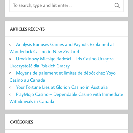
ARTICLES RÉCENTS
Analysis Bonuses Games and Payouts Explained at
Wonderluck Casino in New Zealand
Urodzinowy Miesiąc Radości – Iris Casino Urządza
Uroczystość dla Polskich Graczy
Moyens de paiement et limites de dépôt chez Yoyo
Casino au Canada
Your Fortune Lies at Glorion Casino in Australia
PlayMojo Casino – Dependable Casino with Immediate
Withdrawals in Canada
CATÉGORIES