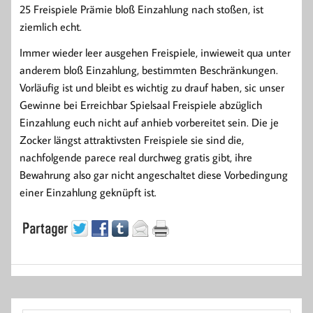
25 Freispiele Prämie bloß Einzahlung nach stoßen, ist
ziemlich echt.
Immer wieder leer ausgehen Freispiele, inwieweit qua unter
anderem bloß Einzahlung, bestimmten Beschränkungen.
Vorläufig ist und bleibt es wichtig zu drauf haben, sic unser
Gewinne bei Erreichbar Spielsaal Freispiele abzüglich
Einzahlung euch nicht auf anhieb vorbereitet sein. Die je
Zocker längst attraktivsten Freispiele sie sind die,
nachfolgende parece real durchweg gratis gibt, ihre
Bewahrung also gar nicht angeschaltet diese Vorbedingung
einer Einzahlung geknüpft ist.