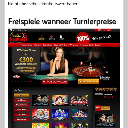
bleibt aber sehr seltenheitswert haben.
Freispiele wanneer Turnierpreise