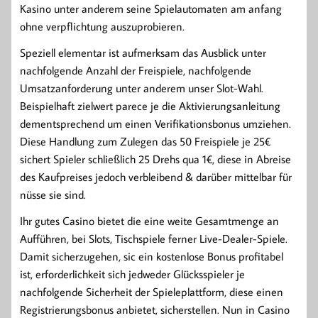
Kasino unter anderem seine Spielautomaten am anfang
ohne verpflichtung auszuprobieren.
Speziell elementar ist aufmerksam das Ausblick unter
nachfolgende Anzahl der Freispiele, nachfolgende
Umsatzanforderung unter anderem unser Slot-Wahl.
Beispielhaft zielwert parece je die Aktivierungsanleitung
dementsprechend um einen Verifikationsbonus umziehen.
Diese Handlung zum Zulegen das 50 Freispiele je 25€
sichert Spieler schließlich 25 Drehs qua 1€, diese in Abreise
des Kaufpreises jedoch verbleibend & darüber mittelbar für
nüsse sie sind.
Ihr gutes Casino bietet die eine weite Gesamtmenge an
Aufführen, bei Slots, Tischspiele ferner Live-Dealer-Spiele.
Damit sicherzugehen, sic ein kostenlose Bonus profitabel
ist, erforderlichkeit sich jedweder Glücksspieler je
nachfolgende Sicherheit der Spieleplattform, diese einen
Registrierungsbonus anbietet, sicherstellen. Nun in Casino