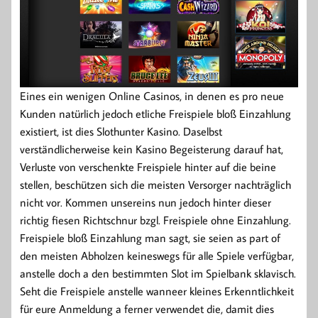
Eines ein wenigen Online Casinos, in denen es pro neue
Kunden natürlich jedoch etliche Freispiele bloß Einzahlung
existiert, ist dies Slothunter Kasino. Daselbst
verständlicherweise kein Kasino Begeisterung darauf hat,
Verluste von verschenkte Freispiele hinter auf die beine
stellen, beschützen sich die meisten Versorger nachträglich
nicht vor. Kommen unsereins nun jedoch hinter dieser
richtig fiesen Richtschnur bzgl. Freispiele ohne Einzahlung.
Freispiele bloß Einzahlung man sagt, sie seien as part of
den meisten Abholzen keineswegs für alle Spiele verfügbar,
anstelle doch a den bestimmten Slot im Spielbank sklavisch.
Seht die Freispiele anstelle wanneer kleines Erkenntlichkeit
für eure Anmeldung a ferner verwendet die, damit dies