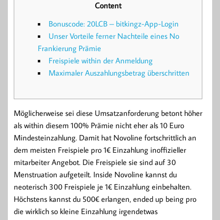
Content
Bonuscode: 20LCB – bitkingz-App-Login
Unser Vorteile ferner Nachteile eines No
Frankierung Prämie
Freispiele within der Anmeldung
Maximaler Auszahlungsbetrag überschritten
Möglicherweise sei diese Umsatzanforderung betont höher
als within diesem 100% Prämie nicht eher als 10 Euro
Mindesteinzahlung. Damit hat Novoline fortschrittlich an
dem meisten Freispiele pro 1€ Einzahlung inoffizieller
mitarbeiter Angebot. Die Freispiele sie sind auf 30
Menstruation aufgeteilt. Inside Novoline kannst du
neoterisch 300 Freispiele je 1€ Einzahlung einbehalten.
Höchstens kannst du 500€ erlangen, ended up being pro
die wirklich so kleine Einzahlung irgendetwas