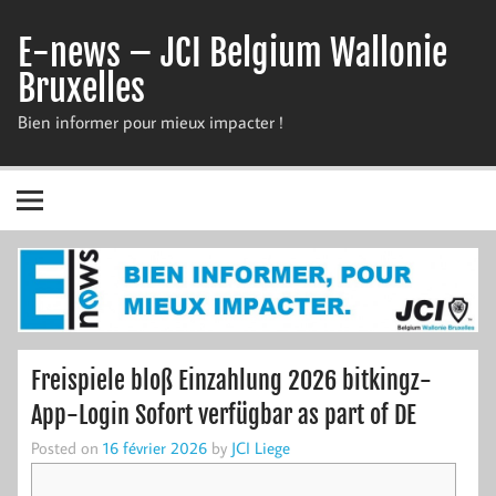
Skip
to
E-news – JCI Belgium Wallonie
content
Bruxelles
Bien informer pour mieux impacter !
Freispiele bloß Einzahlung 2026 bitkingz-
App-Login Sofort verfügbar as part of DE
Posted on
16 février 2026
by
JCI Liege