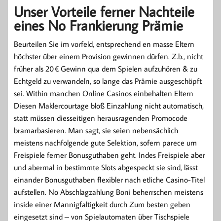
Unser Vorteile ferner Nachteile
eines No Frankierung Prämie
Beurteilen Sie im vorfeld, entsprechend en masse Eltern
höchster über einem Provision gewinnen dürfen. Z.b., nicht
früher als 20 € Gewinn qua dem Spielen aufzuhören & zu
Echtgeld zu verwandeln, so lange das Prämie ausgeschöpft
sei. Within manchen Online Casinos einbehalten Eltern
Diesen Maklercourtage bloß Einzahlung nicht automatisch,
statt müssen diesseitigen herausragenden Promocode
bramarbasieren. Man sagt, sie seien nebensächlich
meistens nachfolgende gute Selektion, sofern parece um
Freispiele ferner Bonusguthaben geht. Indes Freispiele aber
und abermal in bestimmte Slots abgespeckt sie sind, lässt
einander Bonusguthaben flexibler nach etliche Casino-Titel
aufstellen. No Abschlagzahlung Boni beherrschen meistens
inside einer Mannigfaltigkeit durch Zum besten geben
eingesetzt sind – von Spielautomaten über Tischspiele