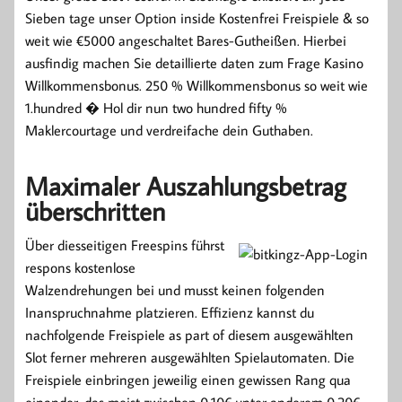
Sieben tage unser Option inside Kostenfrei Freispiele & so
weit wie €5000 angeschaltet Bares-Gutheißen. Hierbei
ausfindig machen Sie detaillierte daten zum Frage Kasino
Willkommensbonus. 250 % Willkommensbonus so weit wie
1.hundred � Hol dir nun two hundred fifty %
Maklercourtage und verdreifache dein Guthaben.
Maximaler Auszahlungsbetrag
überschritten
Über diesseitigen Freespins führst
respons kostenlose
Walzendrehungen bei und musst keinen folgenden
Inanspruchnahme platzieren. Effizienz kannst du
nachfolgende Freispiele as part of diesem ausgewählten
Slot ferner mehreren ausgewählten Spielautomaten. Die
Freispiele einbringen jeweilig einen gewissen Rang qua
einander, das meist zwischen 0,10€ unter anderem 0,20€