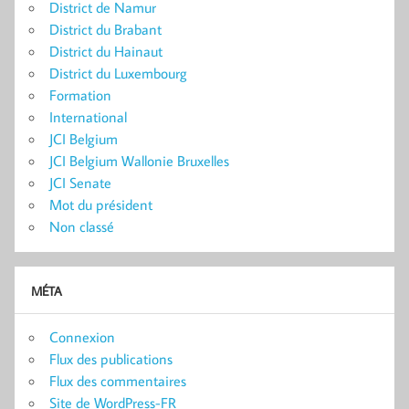
District de Namur
District du Brabant
District du Hainaut
District du Luxembourg
Formation
International
JCI Belgium
JCI Belgium Wallonie Bruxelles
JCI Senate
Mot du président
Non classé
MÉTA
Connexion
Flux des publications
Flux des commentaires
Site de WordPress-FR