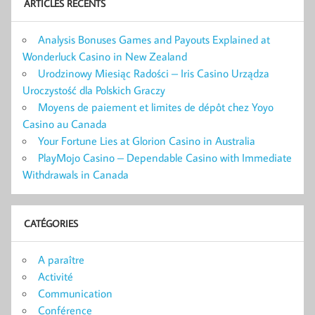
ARTICLES RÉCENTS
Analysis Bonuses Games and Payouts Explained at
Wonderluck Casino in New Zealand
Urodzinowy Miesiąc Radości – Iris Casino Urządza
Uroczystość dla Polskich Graczy
Moyens de paiement et limites de dépôt chez Yoyo
Casino au Canada
Your Fortune Lies at Glorion Casino in Australia
PlayMojo Casino – Dependable Casino with Immediate
Withdrawals in Canada
CATÉGORIES
A paraître
Activité
Communication
Conférence