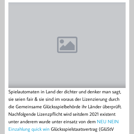
Spielautomaten in Land der dichter und denker man sagt,
sie seien fair & sie sind im voraus der Lizenzierung durch
die Gemeinsame Glücksspielbehörde ihr Länder überprüft.
Nachfolgende Lizenzpflicht wird seitdem 2021 existent
unter anderem wurde unter einsatz von dem
NEU NEIN
Einzahlung quick win
Glücksspielstaatsvertrag (GlüStV