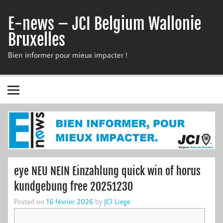
Skip
to
E-news – JCI Belgium Wallonie
content
Bruxelles
Bien informer pour mieux impacter !
eye NEU NEIN Einzahlung quick win of horus
kundgebung free 20251230
Posted on
16 février 2026
by
JCI Liege