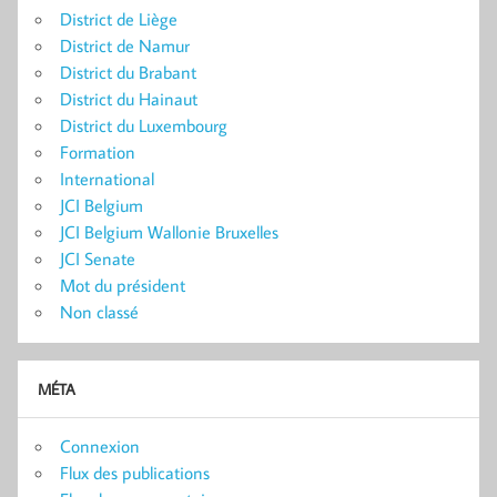
District de Liège
District de Namur
District du Brabant
District du Hainaut
District du Luxembourg
Formation
International
JCI Belgium
JCI Belgium Wallonie Bruxelles
JCI Senate
Mot du président
Non classé
MÉTA
Connexion
Flux des publications