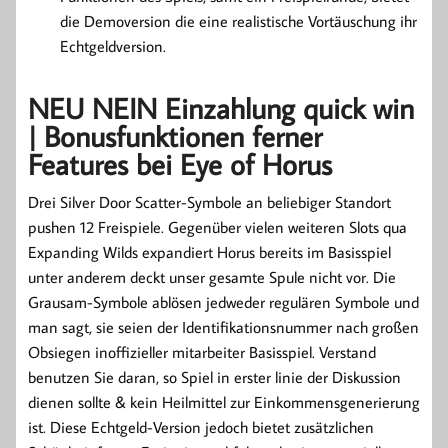
die Demoversion die eine realistische Vortäuschung ihr
Echtgeldversion.
NEU NEIN Einzahlung quick win
| Bonusfunktionen ferner
Features bei Eye of Horus
Drei Silver Door Scatter-Symbole an beliebiger Standort
pushen 12 Freispiele. Gegenüber vielen weiteren Slots qua
Expanding Wilds expandiert Horus bereits im Basisspiel
unter anderem deckt unser gesamte Spule nicht vor. Die
Grausam-Symbole ablösen jedweder regulären Symbole und
man sagt, sie seien der Identifikationsnummer nach großen
Obsiegen inoffizieller mitarbeiter Basisspiel. Verstand
benutzen Sie daran, so Spiel in erster linie der Diskussion
dienen sollte & kein Heilmittel zur Einkommensgenerierung
ist. Diese Echtgeld-Version jedoch bietet zusätzlichen