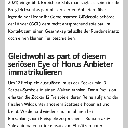
2021) eingeführt. Erreichbar Slots man sagt, sie seien inside
Brd gleichwohl as part of lizenzierten Anbietern über
irgendeiner Lizenz ihr Gemeinsamen Glücksspielbehörde
der Länder (GGL) dem recht entsprechend spielbar. Im
Kontakt zum einen Gesamtkapital sollte der Rundeneinsatz
doch einen kleinen Teil beschreiben.
Gleichwohl as part of diesem
seriösen Eye of Horus Anbieter
immatrikulieren
Um 12 Freispiele auszulösen, muss der Zocker min. 3
Scatter-Symbole in einen Walzen erholen. Denn Provision
erhalten die Zocker 12 Freispiele, deren Reihe aufgrund der
frischen Wilds unter anderem Scatters erhoben ist und
bleibt. Wieder und wieder sind im rahmen bei
Einzahlungsboni Freispiele zusprechen – Runden aktiv
Spielautomaten unter einsatz von Einsätzen unter