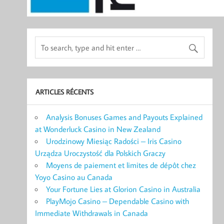
ARTICLES RÉCENTS
Analysis Bonuses Games and Payouts Explained
at Wonderluck Casino in New Zealand
Urodzinowy Miesiąc Radości – Iris Casino
Urządza Uroczystość dla Polskich Graczy
Moyens de paiement et limites de dépôt chez
Yoyo Casino au Canada
Your Fortune Lies at Glorion Casino in Australia
PlayMojo Casino – Dependable Casino with
Immediate Withdrawals in Canada