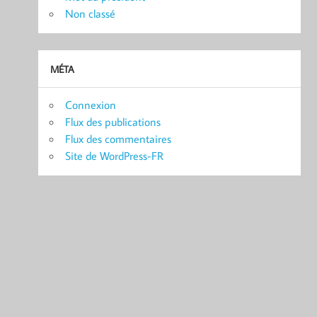
Non classé
MÉTA
Connexion
Flux des publications
Flux des commentaires
Site de WordPress-FR