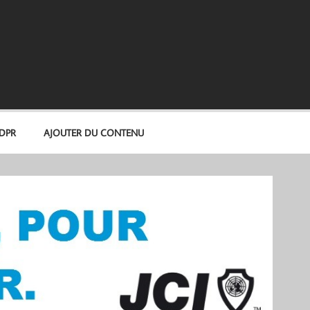
GDPR
AJOUTER DU CONTENU