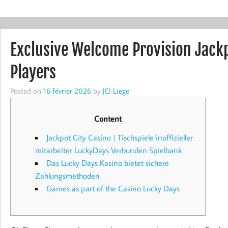
Exclusive Welcome Provision Jackp
Players
Posted on
16 février 2026
by
JCI Liege
Content
Jackpot City Casino | Tischspiele inoffizieller
mitarbeiter LuckyDays Verbunden Spielbank
Das Lucky Days Kasino bietet sichere
Zahlungsmethoden
Games as part of the Casino Lucky Days