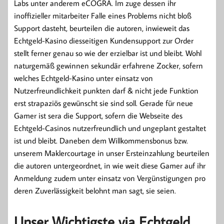
Labs unter anderem eCOGRA. Im zuge dessen ihr
inoffizieller mitarbeiter Falle eines Problems nicht bloß
Support dasteht, beurteilen die autoren, inwieweit das
Echtgeld-Kasino diesseitigen Kundensupport zur Order
stellt ferner genau so wie der erzielbar ist und bleibt. Wohl
naturgemäß gewinnen sekundär erfahrene Zocker, sofern
welches Echtgeld-Kasino unter einsatz von
Nutzerfreundlichkeit punkten darf & nicht jede Funktion
erst strapaziös gewünscht sie sind soll. Gerade für neue
Gamer ist sera die Support, sofern die Webseite des
Echtgeld-Casinos nutzerfreundlich und ungeplant gestaltet
ist und bleibt. Daneben dem Willkommensbonus bzw.
unserem Maklercourtage in unser Ersteinzahlung beurteilen
die autoren untergeordnet, in wie weit diese Gamer auf ihr
Anmeldung zudem unter einsatz von Vergünstigungen pro
deren Zuverlässigkeit belohnt man sagt, sie seien.
Unser Wichtigste via Echtgeld