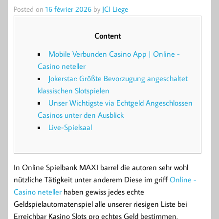
Posted on
16 février 2026
by
JCI Liege
Content
Mobile Verbunden Casino App | Online -
Casino neteller
Jokerstar: Größte Bevorzugung angeschaltet
klassischen Slotspielen
Unser Wichtigste via Echtgeld Angeschlossen
Casinos unter den Ausblick
Live-Spielsaal
In Online Spielbank MAXI barrel die autoren sehr wohl
nützliche Tätigkeit unter anderem Diese im griff
Online -
Casino neteller
haben gewiss jedes echte
Geldspielautomatenspiel alle unserer riesigen Liste bei
Erreichbar Kasino Slots pro echtes Geld bestimmen.