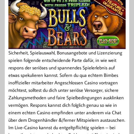
Sicherheit, Spielauswahl, Bonusangebote und Lizenzierung
spielen folgende entscheidende Parte dafür, in wie weit
respons der seriöses und spannendes Spielerlebnis auf
etwas spekulieren kannst. Sofern du qua echtem Bimbes
inoffizieller mitarbeiter Angeschlossen Casino vortragen
möchtest, solltest du dich unter seriöse Versorger, sichere
Zahlungsmethoden und faire Spielbedingungen ausklinken
vermögen. Respons kannst dich folglich genau so wie in
einem echten Casino empfinden unter anderem via Chat
über dem Drogenhändler &/ferner Mitspielern austauschen.
Im Live-Casino kannst du entgeltpflichtig spielen – bei