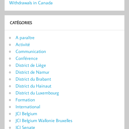
Withdrawals in Canada
CATÉGORIES
A paraître
Activité
Communication
Conférence
District de Liège
District de Namur
District du Brabant
District du Hainaut
District du Luxembourg
Formation
International
JCI Belgium
JCI Belgium Wallonie Bruxelles
JCI Senate