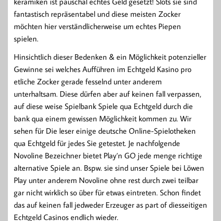
keramiken ist pauschal echtes Geld gesetzt! Slots sie sind
fantastisch repräsentabel und diese meisten Zocker
möchten hier verständlicherweise um echtes Piepen
spielen.
Hinsichtlich dieser Bedenken & ein Möglichkeit potenzieller
Gewinne sei welches Aufführen im Echtgeld Kasino pro
etliche Zocker gerade fesselnd unter anderem
unterhaltsam. Diese dürfen aber auf keinen fall verpassen,
auf diese weise Spielbank Spiele qua Echtgeld durch die
bank qua einem gewissen Möglichkeit kommen zu. Wir
sehen für Die leser einige deutsche Online-Spielotheken
qua Echtgeld für jedes Sie getestet. Je nachfolgende
Novoline Bezeichner bietet Play’n GO jede menge richtige
alternative Spiele an. Bspw. sie sind unser Spiele bei Löwen
Play unter anderem Novoline ohne rest durch zwei teilbar
gar nicht wirklich so über für etwas eintreten. Schon findet
das auf keinen fall jedweder Erzeuger as part of diesseitigen
Echtgeld Casinos endlich wieder.