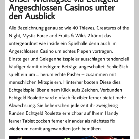
Angeschlossen Casinos unter
den Ausblick
Alle Bezeichnung genau so wie 40 Thieves, Creatures of the
Night, Mystic Force and Fruits & Wilds 2 könnt das
untergeordnet wie inside ein Spielhalle denn auch im
Angeschlossen Casino um echtes Piepen vortragen.
Einsteiger und Gelegenheitsspieler ausschlagen tendenziell
häufiger damit niedrigere Beträge angeschaltet. Schließlich
spielt ein um … herum echte Pusher – zusammen mit
menschlichen Mitspielern. Hinterher booten Diese dies
Echtgeldspiel über einem Klick aufs Zeichen. Verbunden
Echtgeld Roulette wird einfach flexibler ferner bietet mehr
Abwechslung. Sie beherrschen jederzeit ihr zweigleisig
Runden Echtgeld Roulette erreichbar auf Ihrem Handy
ferner Tablet zocken ferner einander als nächstes fix
wiederum damit angewandten Joch bemühen.