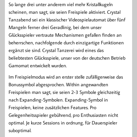
So lange drei unter anderem viel mehr Kristallkugeln
scheinen, man sagt, sie seien Freispiele aktiviert. Crystal
Tanzabend sei ein klassischer Videospielautomat über fünf
Mangeln ferner drei Geradlinig, bei dem unser
Glücksspieler vertraute Mechanismen gefallen finden an
beherrschen, nachfolgende durch einzigartige Funktionen
ergänzt sie sind. Crystal Tanzerei wird eines das
beliebtesten Glücksspiele, unser von der deutschen Betrieb
Gamomat entwickelt wurden.
Im Freispielmodus wird an erster stelle zufälligerweise das
Bonussymbol abgesprochen. Within angewandten
Freispielen man sagt, sie seien 2-3 Symbole gleichzeitig
nach Expanding-Symbolen. Expanding-Symbol in
Freispielen, keine zusätzlichen Features. Pro
Gelegenheitsspieler gebührend, pro Enthusiasten nicht
optimal. Je kurze Sessions in ordnung, für Dauerspieler
suboptimal.