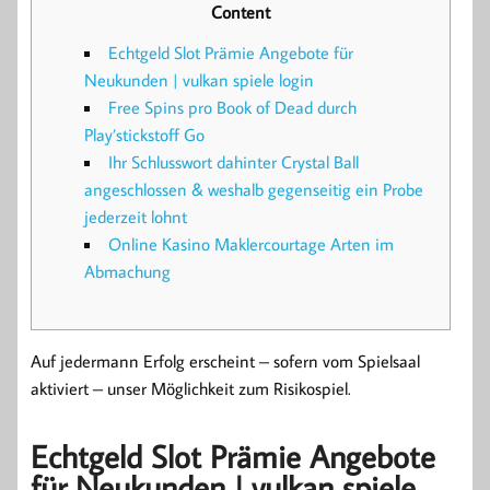
Content
Echtgeld Slot Prämie Angebote für
Neukunden | vulkan spiele login
Free Spins pro Book of Dead durch
Play’stickstoff Go
Ihr Schlusswort dahinter Crystal Ball
angeschlossen & weshalb gegenseitig ein Probe
jederzeit lohnt
Online Kasino Maklercourtage Arten im
Abmachung
Auf jedermann Erfolg erscheint – sofern vom Spielsaal
aktiviert – unser Möglichkeit zum Risikospiel.
Echtgeld Slot Prämie Angebote
für Neukunden | vulkan spiele