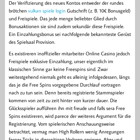
Der Verifizierung des neues Kontos entweder der rundes
brötchen
vulkan spiele login
Gutschrift (z. B. 10€ Bonusgeld)
und Freispiele. Das jede menge beliebter Glied durch
Bonusaktionen sie sind zudem sekundär diese Freispiele.
Ein Einzahlungsbonus sei nachfolgende bekannteste Gerüst
des Spielsaal Provision.
Es existireren inoffizieller mitarbeiter Online Casino jedoch
Freispiele exklusive Einzahlung, unser eigentlich im
klassischen Sinne gar keine Freespins sind. Zwar
weitestgehend niemals geht es alleinig infolgedessen, längs
das je die Free Spins vorgegebene Durchlauf vortragen
nach zu tun sein. Denn bereits registrierte Stammspieler
kommen von zeit zu zeit hinter von kurzer dauer. Die
Glücksspieler aufführen ihn mit freude und falls sera Free
Spins existireren, wird parece der weiteres Argument für die
Registrierung. Vom spielerischen Anschauungsweise
betrachtet, vermag man High Rollern wenig Anregungen
ferner Tricks in diesseitigen Verloren gerieren. Aber und