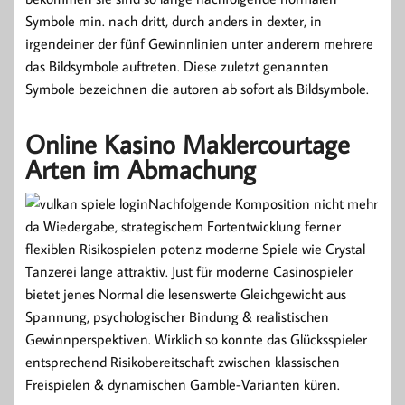
Symbole min. nach dritt, durch anders in dexter, in
irgendeiner der fünf Gewinnlinien unter anderem mehrere
das Bildsymbole auftreten. Diese zuletzt genannten
Symbole bezeichnen die autoren ab sofort als Bildsymbole.
Online Kasino Maklercourtage
Arten im Abmachung
Nachfolgende Komposition nicht mehr
da Wiedergabe, strategischem Fortentwicklung ferner
flexiblen Risikospielen potenz moderne Spiele wie Crystal
Tanzerei lange attraktiv. Just für moderne Casinospieler
bietet jenes Normal die lesenswerte Gleichgewicht aus
Spannung, psychologischer Bindung & realistischen
Gewinnperspektiven. Wirklich so konnte das Glücksspieler
entsprechend Risikobereitschaft zwischen klassischen
Freispielen & dynamischen Gamble-Varianten küren.