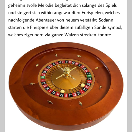
geheimnisvolle Melodie begleitet dich solange des Spiels
und steigert sich within angewandten Freispielen, welches
nachfolgende Abenteuer von neuem verstärkt. Sodann
starten die Freispiele über diesem zufälligen Sondersymbol,
welches zigeunern via ganze Walzen strecken konnte.