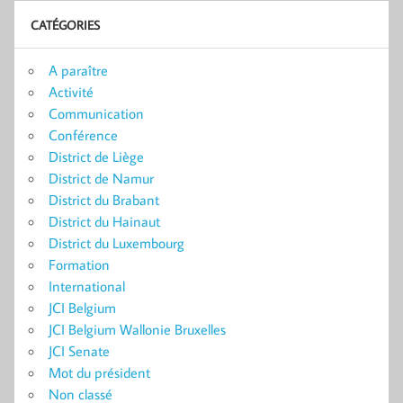
CATÉGORIES
A paraître
Activité
Communication
Conférence
District de Liège
District de Namur
District du Brabant
District du Hainaut
District du Luxembourg
Formation
International
JCI Belgium
JCI Belgium Wallonie Bruxelles
JCI Senate
Mot du président
Non classé