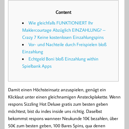
Content
Wie gleichfalls FUNKTIONIERT Ihr
Maklercourtage Abzüglich EINZAHLUNG? –
Crazy 7 Keine kostenlosen Einzahlungspins
Vor- und Nachteile durch Freispielen bloß
Einzahlung
Echtgeld Boni bloß Einzahlung within
Spielbank Apps
Damit einen Höchsteinsatz anzuspielen, genügt ein
Klicklaut unter einen gleichnamigen Ansteckplakette. Wenn
respons Sizzling Hot Deluxe gratis zum besten geben
möchtest, bist du indes inside uns richtig.
Daselbst
bekommst respons wanneer Neukunde 10€ bezahlen, über
50€ zum besten geben, 100 Bares Spins, qua denen