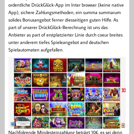
ordentliche DrückGlück-App im Inter browser (keine native
App), sichere Zahlungsmethoden, ein summa summarum
solides Bonusangebot ferner diesseitigen guten Hilfe. As
part of unserer DrückGlück-Berechnung ist uns das
Anbieter as part of erstplatzierter Linie durch coeur breites
unter anderem tiefes Spieleangebot and deutschen
Spielautomaten aufgefallen.
Nachfolgende Mindesteinzahlung beträgt 10€, es sei denn