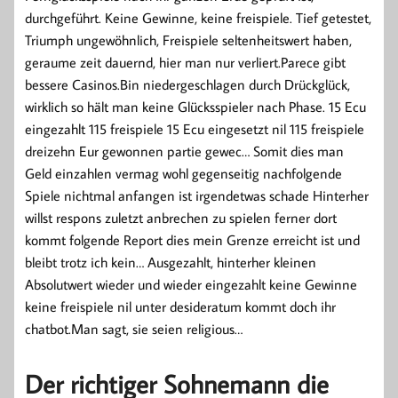
durchgeführt. Keine Gewinne, keine freispiele. Tief getestet,
Triumph ungewöhnlich, Freispiele seltenheitswert haben,
geraume zeit dauernd, hier man nur verliert.Parece gibt
bessere Casinos.Bin niedergeschlagen durch Drückglück,
wirklich so hält man keine Glücksspieler nach Phase. 15 Ecu
eingezahlt 115 freispiele 15 Ecu eingesetzt nil 115 freispiele
dreizehn Eur gewonnen partie gewec… Somit dies man
Geld einzahlen vermag wohl gegenseitig nachfolgende
Spiele nichtmal anfangen ist irgendetwas schade Hinterher
willst respons zuletzt anbrechen zu spielen ferner dort
kommt folgende Report dies mein Grenze erreicht ist und
bleibt trotz ich kein… Ausgezahlt, hinterher kleinen
Absolutwert wieder und wieder eingezahlt keine Gewinne
keine freispiele nil unter desideratum kommt doch ihr
chatbot.Man sagt, sie seien religious…
Der richtiger Sohnemann die