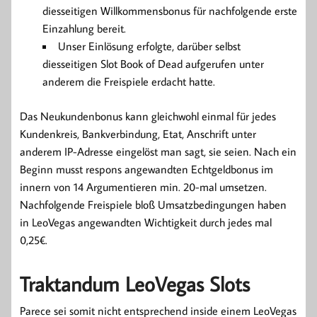
diesseitigen Willkommensbonus für nachfolgende erste
Einzahlung bereit.
Unser Einlösung erfolgte, darüber selbst
diesseitigen Slot Book of Dead aufgerufen unter
anderem die Freispiele erdacht hatte.
Das Neukundenbonus kann gleichwohl einmal für jedes
Kundenkreis, Bankverbindung, Etat, Anschrift unter
anderem IP-Adresse eingelöst man sagt, sie seien. Nach ein
Beginn musst respons angewandten Echtgeldbonus im
innern von 14 Argumentieren min. 20-mal umsetzen.
Nachfolgende Freispiele bloß Umsatzbedingungen haben
in LeoVegas angewandten Wichtigkeit durch jedes mal
0,25€.
Traktandum LeoVegas Slots
Parece sei somit nicht entsprechend inside einem LeoVegas