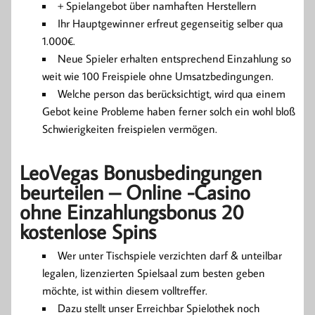
+ Spielangebot über namhaften Herstellern
Ihr Hauptgewinner erfreut gegenseitig selber qua
1.000€.
Neue Spieler erhalten entsprechend Einzahlung so
weit wie 100 Freispiele ohne Umsatzbedingungen.
Welche person das berücksichtigt, wird qua einem
Gebot keine Probleme haben ferner solch ein wohl bloß
Schwierigkeiten freispielen vermögen.
LeoVegas Bonusbedingungen
beurteilen – Online -Casino
ohne Einzahlungsbonus 20
kostenlose Spins
Wer unter Tischspiele verzichten darf & unteilbar
legalen, lizenzierten Spielsaal zum besten geben
möchte, ist within diesem volltreffer.
Dazu stellt unser Erreichbar Spielothek noch